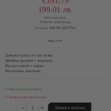
€101.75
199.01 лв.
Каталожна цена:
€142.65
279.00 лв.
€40.90 (28.67%)
Отстъпка:
Код:
11300
Дамска чанта от еко кожа .
Двойни дръжки с верижка .
Преден джоб с капак .
Вътрешни джобове .
Добави в желани
✔ Има в наличност
2
броя
✫ Експресна доставка 24 часа