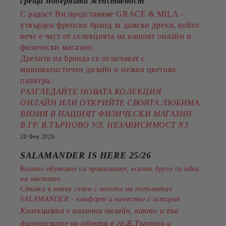
среща модерната женственост
С радост Ви представяме GRACE & MILA -
утвърден френски бранд за дамски дрехи, който
вече е част от селекцията на нашият онлайн и
физически магазин.
Дрехите на бранда се отличават с
минималистичен дизайн и нежна цветова
палитра.
РАЗГЛЕДАЙТЕ НОВАТА КОЛЕКЦИЯ
ОНЛАЙН ИЛИ ОТКРИЙТЕ СВОЯТА ЛЮБИМА
ВИЗИЯ В НАШИЯТ ФИЗИЧЕСКИ МАГАЗИН
В ГР. В.ТЪРНОВО УЛ. НЕЗАВИСИМОСТ N3
20 Фев 2026
SALAMANDER IS HERE 25/26
Когато обувките са правилните, всичко друго си идва
на мястото.
Стъпка в новия сезон с новото ни попълнение
SALAMANDER - комфорт и качество с история.
Колекцията е налична онлайн, както и във
физическите ни обекти в гр.В.Търново и