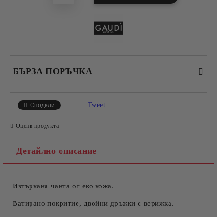
БЪРЗА ПОРЪЧКА
САМО ПОПЪЛНЕТЕ 4 ПОЛЕТА
Tweet
Сподели
Оцени продукта
Детайлно описание
Изтъркана чанта от еко кожа.
Съгласен съм с
Политиката за лични данни
Ние ще се свържем с вас в рамките на работния ден.
Ватирано покритие, двойни дръжки с верижка.