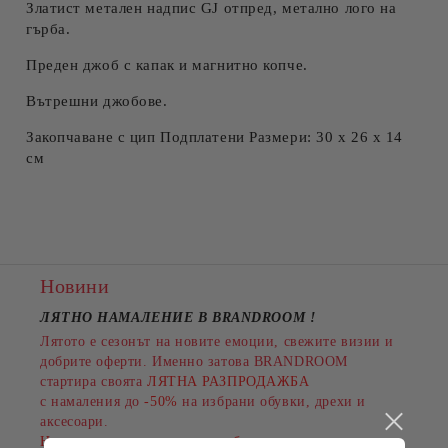
Златист метален надпис GJ отпред, метално лого на
гърба.
Преден джоб с капак и магнитно копче.
Вътрешни джобове.
Закопчаване с цип Подплатени Размери: 30 х 26 х 14
см
Новини
ЛЯТНО НАМАЛЕНИЕ В BRANDROOM
!
Лятото е сезонът на новите емоции, свежите визии и
добрите оферти. Именно затова BRANDROOM
стартира своята
ЛЯТНА РАЗПРОДАЖБА
с намаления до
-50%
на избрани обувки, дрехи и
аксесоари.
Намаленията важат за разнообразни артикули и