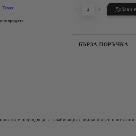
Tweet
цени продукта
БЪРЗА ПОРЪЧКА
САМО ПОПЪЛНЕТЕ 4 ПОЛЕТА
Съгласен съм с
Политика
Ние ще се свържем с вас в рамки
ниската е подходяща за комбинация с дънки и къси панталони 