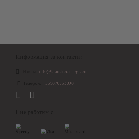
Информация за контакти:
Имейл:
info@brandroom-bg.com
Телефон:
+359876753090
Ние работим с