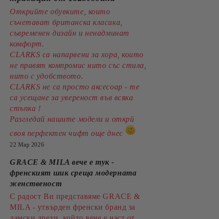
Открийте обувките, които
съчетават британска класика,
съвременен дизайн и ненадминат
комфорт.
CLARKS са напарвени за хора, които
не правят компромис нито със стила,
нито с удобството.
CLARKS не са просто аксесоар - те
са усещане за увереност във всяка
стъпка !
Разгледай нашите модели и открй
своя перфектен чифт още днес
22 Мар 2026
GRACE & MILA вече е тук -
френският шик среща модерната
женственост
С радост Ви представяме GRACE &
MILA - утвърден френски бранд за
дамски дрехи, който вече е част от