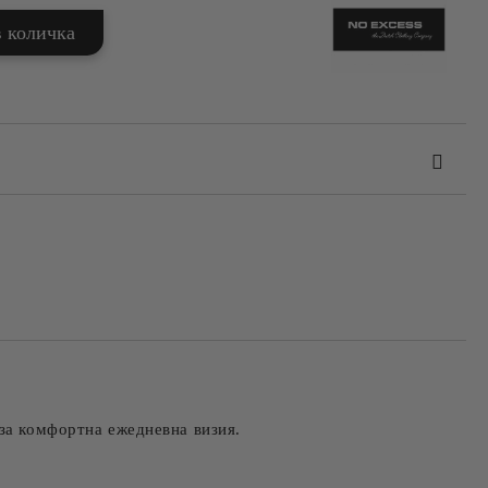
та за лични данни
те на работния ден.
за комфортна ежедневна визия.