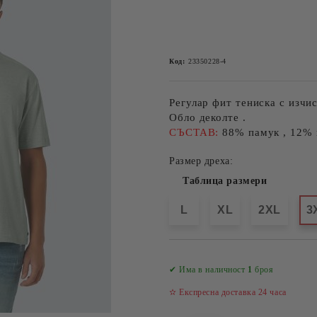
Код:
23350228-4
Регулар фит тениска с изчис
Обло деколте .
СЪСТАВ:
88% памук , 12% 
Размер дреха:
Таблица размери
L
XL
2XL
3
✔ Има в наличност
1
броя
✫ Експресна доставка 24 часа