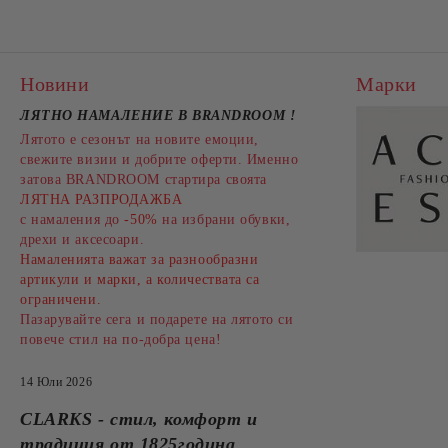
Новини
Марки
ЛЯТНО НАМАЛЕНИЕ В BRANDROOM
!
Лятото е сезонът на новите емоции,
свежите визии и добрите оферти. Именно
затова BRANDROOM стартира своята
ЛЯТНА РАЗПРОДАЖБА
с намаления до
-50%
на избрани обувки,
дрехи и аксесоари.
Намаленията важат за разнообразни
артикули и марки, а количествата са
ограничени.
Пазарувайте сега и подарете на лятото си
повече стил на по-добра цена!
14 Юли 2026
CLARKS - стил, комфорт и
традиция от 1825година