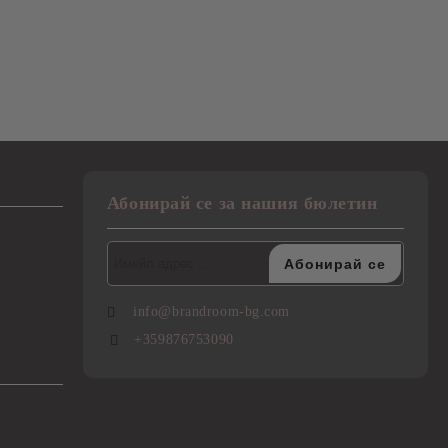
Абонирай се за нашия бюлетин
info@brandroom-bg.com
+359876753090