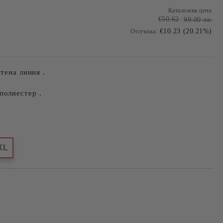
Каталожна цена:
€50.62
99.00 лв.
€10.23 (20.21%)
Отстъпка:
тена линия .
полиестер .
XL
Добави в желани