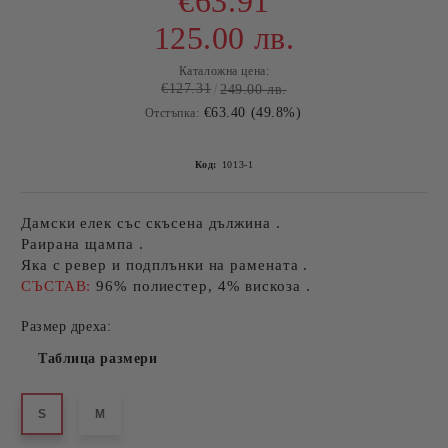
€63.91
125.00 лв.
Каталожна цена:
€127.31
249.00 лв.
€63.40 (49.8%)
Отстъпка:
Код:
1013-1
Дамски елек със скъсена дължина .
Раирана щампа .
Яка с ревер и подплънки на рамената .
СЪСТАВ:
96% полиестер, 4% вискоза .
Размер дреха:
Таблица размери
S
M