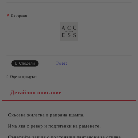
Добави в желани
✗
Изчерпан
Tweet
Сподели
Оцени продукта
Детайлно описание
Скъсена жилетка в раирана щампа.
Има яка с ревер и подплънки на раменете.
Съчетайте вашия с подходящи панталони за стилна