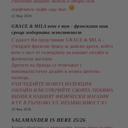
Разгледай нашите модели и открй своя
перфектен чифт още днес
22 Мар 2026
GRACE & MILA вече е тук - френският шик
среща модерната женственост
С радост Ви представяме GRACE & MILA -
утвърден френски бранд за дамски дрехи, който
вече е част от селекцията на нашият онлайн и
физически магазин.
Дрехите на бранда се отличават с
минималистичен дизайн и нежна цветова
палитра.
РАЗГЛЕДАЙТЕ НОВАТА КОЛЕКЦИЯ
ОНЛАЙН ИЛИ ОТКРИЙТЕ СВОЯТА ЛЮБИМА
ВИЗИЯ В НАШИЯТ ФИЗИЧЕСКИ МАГАЗИН
В ГР. В.ТЪРНОВО УЛ. НЕЗАВИСИМОСТ N3
20 Фев 2026
SALAMANDER IS HERE 25/26
Когато обувките са правилните, всичко друго си идва