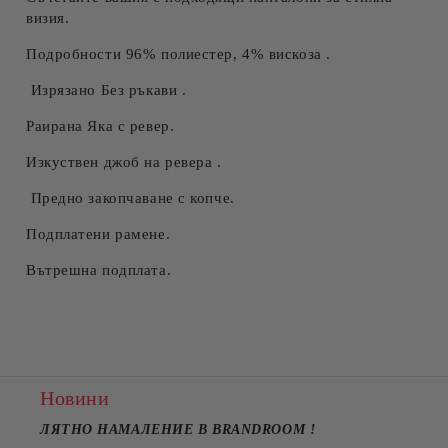
визия.
Подробности 96% полиестер, 4% вискоза .
Изрязано Без ръкави .
Раирана Яка с ревер.
Изкуствен джоб на ревера .
Предно закопчаване с копче.
Подплатени рамене.
Вътрешна подплата.
Новини
ЛЯТНО НАМАЛЕНИЕ В BRANDROOM
!