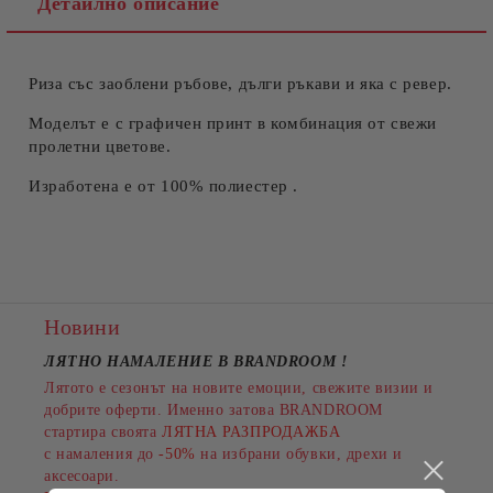
Детайлно описание
Риза със заоблени ръбове, дълги ръкави и яка с ревер.
Съгласен съм с
Политиката за лични данни
Ние ще се свържем с вас в рамките на работния ден.
Моделът е с графичен принт в комбинация от свежи
пролетни цветове.
Изработена е от 100% полиестер .
Новини
ЛЯТНО НАМАЛЕНИЕ В BRANDROOM
!
Лятото е сезонът на новите емоции, свежите визии и
добрите оферти. Именно затова BRANDROOM
стартира своята
ЛЯТНА РАЗПРОДАЖБА
с намаления до
-50%
на избрани обувки, дрехи и
аксесоари.