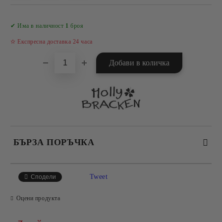
Добави в желани
✔ Има в наличност
1
броя
✫ Експресна доставка 24 часа
БЪРЗА ПОРЪЧКА
САМО ПОПЪЛНЕТЕ 4 ПОЛЕТА
Tweet
Сподели
Оцени продукта