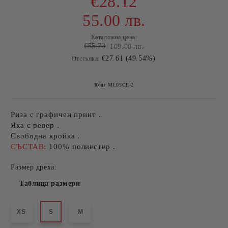
€28.12
55.00 лв.
Каталожна цена:
€55.73
109.00 лв.
€27.61 (49.54%)
Отстъпка:
Код:
ML05CE-2
Риза с графичен принт .
Яка с ревер .
Свободна кройка .
СЪСТАВ:
100% полиестер .
Размер дреха:
Таблица размери
XS
S
M