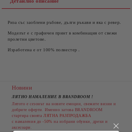
Детайлно описание
Риза със заоблени ръбове, дълги ръкави и яка с ревер.
Съгласен съм с
Политиката за лични данни
Ние ще се свържем с вас в рамките на работния ден.
Моделът е с графичен принт в комбинация от свежи
пролетни цветове.
Изработена е от 100% полиестер .
Новини
ЛЯТНО НАМАЛЕНИЕ В BRANDROOM
!
Лятото е сезонът на новите емоции, свежите визии и
добрите оферти. Именно затова BRANDROOM
стартира своята
ЛЯТНА РАЗПРОДАЖБА
с намаления до
-50%
на избрани обувки, дрехи и
аксесоари.