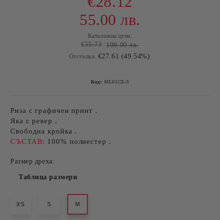
€28.12
55.00 лв.
Каталожна цена:
€55.73
109.00 лв.
€27.61 (49.54%)
Отстъпка:
Код:
ML05CE-3
Риза с графичен принт .
Яка с ревер .
Свободна кройка .
СЪСТАВ:
100% полиестер .
Размер дреха:
Таблица размери
XS
S
M