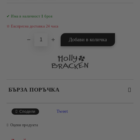
Добави в желани
✔ Има в наличност
1
броя
✫ Експресна доставка 24 часа
БЪРЗА ПОРЪЧКА
САМО ПОПЪЛНЕТЕ 4 ПОЛЕТА
Tweet
Сподели
Оцени продукта