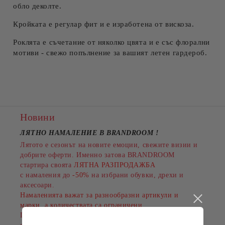
обло деколте.
Ние ще се свържем с вас в рамките на работния ден.
Кройката е регулар фит и е изработена от вискоза.
Роклята е съчетание от няколко цвята и е със флорални
мотиви - свежо попълнение за вашият летен гардероб.
Новини
ЛЯТНО НАМАЛЕНИЕ В BRANDROOM
!
Лятото е сезонът на новите емоции, свежите визии и
добрите оферти. Именно затова BRANDROOM
стартира своята
ЛЯТНА РАЗПРОДАЖБА
с намаления до
-50%
на избрани обувки, дрехи и
аксесоари.
Намаленията важат за разнообразни артикули и
марки, а количествата са ограничени.
Пазарувайте сега и подарете на лятото си повече