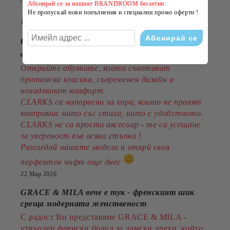
стил на по-добра цена!
Абонирай се за нашият BRANDROOM бюлетин:
Не пропускай нови попълнения и специални промо оферти !
14 Юли 2026
CLARKS - стил, комфорт и традиция
от 1825година
Открийте обувките, които съчетават
британска класика, съвременен дизайн и
ненадминат комфорт.
CLARKS са напарвени за хора, които не правят
компромис нито със стила, нито с удобството.
CLARKS не са просто аксесоар - те са усещане
за увереност във всяка стъпка !
Разгледай нашите модели и открй своя
перфектен чифт още днес
22 Мар 2026
GRACE & MILA вече е тук - френският шик
среща модерната женственост
С радост Ви представяме GRACE & MILA -
утвърден френски бранд за дамски дрехи, който