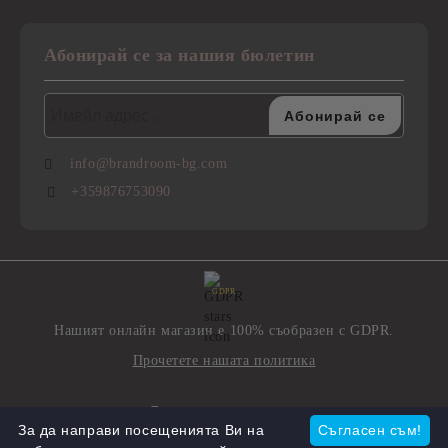
Абонирай се за нашия бюлетин
info@brandroom-bg.com
+359876753090
GDPR
Нашият онлайн магазин е 100% съобразен с GDPR.
Прочетете нашата политика
Моите лични данни
За да направи посещенията Ви на
Съгласен съм!