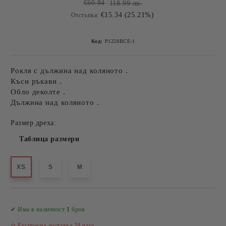
€60.84
118.99 лв.
€15.34 (25.21%)
Отстъпка:
Код:
P1228BCE-1
Рокля с дължина над коляното .
Къси ръкави .
Обло деколте .
Дължина над коляното .
Размер дреха:
Таблица размери
XS
S
M
Добави в желани
✔ Има в наличност
1
броя
✫ Експресна доставка 24 часа