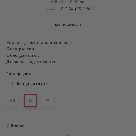
€60.84
118.99 лв.
€15.34 (25.21%)
Отстъпка:
Код:
P1228BCE-2
Рокля с дължина над коляното .
Къси ръкави .
Обло деколте .
Дължина над коляното .
Размер дреха:
Таблица размери
XS
S
M
Добави в желани
✗
Изчерпан