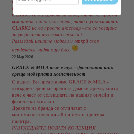
британска класика, съвременен дизайн и
ненадминат комфорт.
CLARKS са напарвени за хора, които не правят
компромис нито със стила, нито с удобството.
CLARKS не са просто аксесоар - те са усещане
за увереност във всяка стъпка !
Разгледай нашите модели и открй своя
перфектен чифт още днес
22 Мар 2026
GRACE & MILA вече е тук - френският шик
среща модерната женственост
С радост Ви представяме GRACE & MILA -
утвърден френски бранд за дамски дрехи, който
вече е част от селекцията на нашият онлайн и
физически магазин.
Дрехите на бранда се отличават с
минималистичен дизайн и нежна цветова
палитра.
РАЗГЛЕДАЙТЕ НОВАТА КОЛЕКЦИЯ