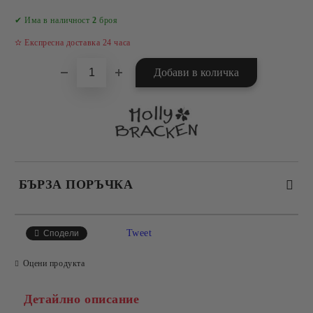
Добави в желани
✔ Има в наличност
2
броя
✫ Експресна доставка 24 часа
БЪРЗА ПОРЪЧКА
САМО ПОПЪЛНЕТЕ 4 ПОЛЕТА
Tweet
Сподели
Оцени продукта
Детайлно описание