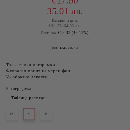
€17.90
35.01 лв.
Каталожна цена:
€33.23
64.99 лв.
€15.33 (46.13%)
Отстъпка:
Код:
LAH161CP-2
Топ с тънки презрамки .
Фкорален принт на черен фон .
V- образно деколте .
Размер дреха:
Таблица размери
XS
S
M