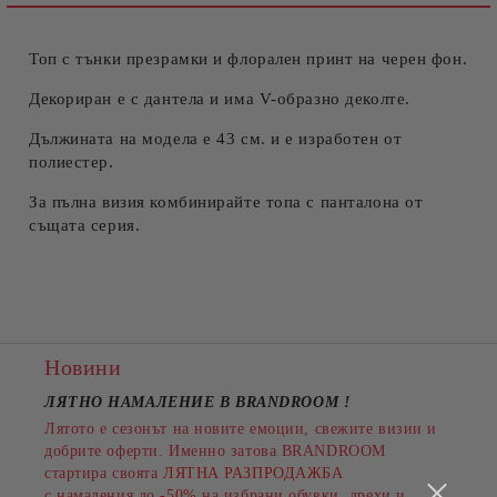
Топ с тънки презрамки и флорален принт на черен фон.
Съгласен съм с
Политиката за лични данни
Ние ще се свържем с вас в рамките на работния ден.
Декориран е с дантела и има V-образно деколте.
Дължината на модела е 43 см. и е изработен от
полиестер.
За пълна визия комбинирайте топа с панталона от
същата серия.
Новини
ЛЯТНО НАМАЛЕНИЕ В BRANDROOM
!
Лятото е сезонът на новите емоции, свежите визии и
добрите оферти. Именно затова BRANDROOM
стартира своята
ЛЯТНА РАЗПРОДАЖБА
с намаления до
-50%
на избрани обувки, дрехи и