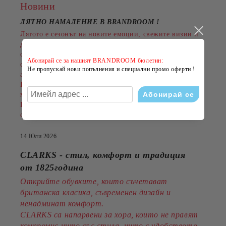
Новини
ЛЯТНО НАМАЛЕНИЕ В BRANDROOM
!
Лятото е сезонът на новите емоции, свежите визии и
добрите оферти. Именно затова BRANDROOM
стартира своята
ЛЯТНА РАЗПРОДАЖБА
Абонирай се за нашият BRANDROOM бюлетин:
с намаления до
-50%
на избрани обувки, дрехи и
Не пропускай нови попълнения и специални промо оферти !
аксесоари.
Намаленията важат за разнообразни артикули и
марки, а количествата са ограничени.
Пазарувайте сега и подарете на лятото си повече
стил на по-добра цена!
14 Юли 2026
CLARKS - стил, комфорт и традиция
от 1825година
Открийте обувките, които съчетават
британска класика, съвременен дизайн и
ненадминат комфорт.
CLARKS са напарвени за хора, които не правят
компромис нито със стила, нито с удобството.