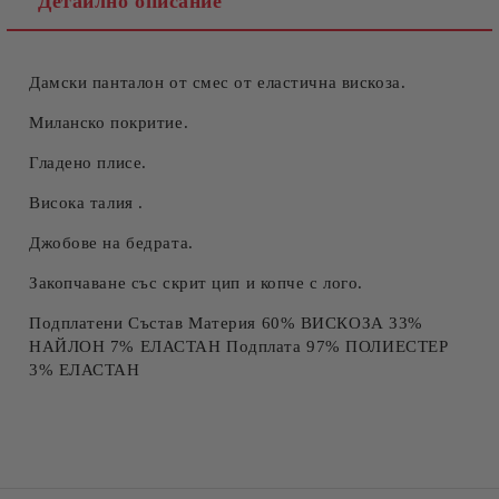
Детайлно описание
Дамски панталон от смес от еластична вискоза.
Съгласен съм с
Политиката за лични данни
Ние ще се свържем с вас в рамките на работния ден.
Миланско покритие.
Гладено плисе.
Висока талия .
Джобове на бедрата.
Закопчаване със скрит цип и копче с лого.
Подплатени Състав Материя 60% ВИСКОЗА 33%
НАЙЛОН 7% ЕЛАСТАН Подплата 97% ПОЛИЕСТЕР
3% ЕЛАСТАН