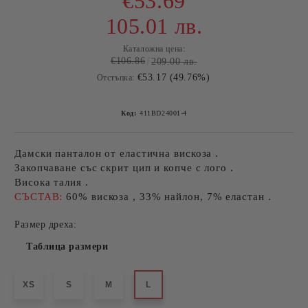
€53.69
105.01 лв.
Каталожна цена:
€106.86
209.00 лв.
€53.17 (49.76%)
Отстъпка:
Код:
411BD24001-4
Дамски панталон от еластична вискоза .
Закопчаване със скрит цип и копче с лого .
Висока талия .
СЪСТАВ:
60% вискоза , 33% найлон, 7% еластан .
Размер дреха:
Таблица размери
XS
S
M
L