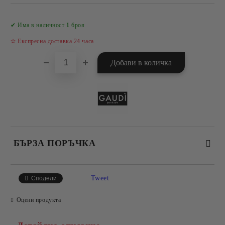
Добави в желани
✔ Има в наличност
1
броя
✫ Експресна доставка 24 часа
БЪРЗА ПОРЪЧКА
САМО ПОПЪЛНЕТЕ 4 ПОЛЕТА
Tweet
Сподели
Оцени продукта