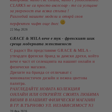
CLARKS не са просто аксесоар - те са усещане
за увереност във всяка стъпка !
Разгледай нашите модели и открй своя
перфектен чифт още днес
22 Мар 2026
GRACE & MILA вече е тук - френският шик
среща модерната женственост
С радост Ви представяме GRACE & MILA -
утвърден френски бранд за дамски дрехи, който
вече е част от селекцията на нашият онлайн и
физически магазин.
Дрехите на бранда се отличават с
минималистичен дизайн и нежна цветова
палитра.
РАЗГЛЕДАЙТЕ НОВАТА КОЛЕКЦИЯ
ОНЛАЙН ИЛИ ОТКРИЙТЕ СВОЯТА ЛЮБИМА
ВИЗИЯ В НАШИЯТ ФИЗИЧЕСКИ МАГАЗИН
В ГР. В.ТЪРНОВО УЛ. НЕЗАВИСИМОСТ N3
20 Фев 2026