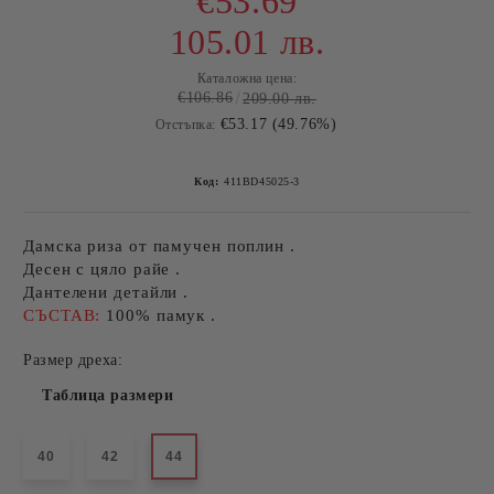
€53.69
105.01 лв.
Каталожна цена:
€106.86
209.00 лв.
€53.17 (49.76%)
Отстъпка:
Код:
411BD45025-3
Дамска риза от памучен поплин .
Десен с цяло райе .
Дантелени детайли .
СЪСТАВ:
100% памук .
Размер дреха:
Таблица размери
40
42
44