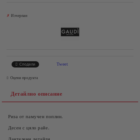
Добави в желани
✗
Изчерпан
Tweet
Сподели
Оцени продукта
Детайлно описание
Риза от памучен поплин.
Десен с цяло райе.
Дантелени детайли.