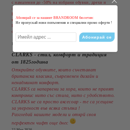
с намаления до
-50%
на избрани обувки, дрехи и
аксесоари.
Намаленията важат за разнообразни артикули и
Абонирай се за нашият BRANDROOM бюлетин:
марки, а количествата са ограничени.
Не пропускай нови попълнения и специални промо оферти !
Пазарувайте сега и подарете на лятото си повече
стил на по-добра цена!
14 Юли 2026
CLARKS - стил, комфорт и традиция
от 1825година
Открийте обувките, които съчетават
британска класика, съвременен дизайн и
ненадминат комфорт.
CLARKS са напарвени за хора, които не правят
компромис нито със стила, нито с удобството.
CLARKS не са просто аксесоар - те са усещане
за увереност във всяка стъпка !
Разгледай нашите модели и открй своя
перфектен чифт още днес
22 Мар 2026