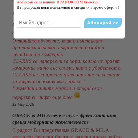
стил на по-добра цена!
Абонирай се за нашият BRANDROOM бюлетин:
Не пропускай нови попълнения и специални промо оферти !
14 Юли 2026
CLARKS - стил, комфорт и традиция
от 1825година
Открийте обувките, които съчетават
британска класика, съвременен дизайн и
ненадминат комфорт.
CLARKS са напарвени за хора, които не правят
компромис нито със стила, нито с удобството.
CLARKS не са просто аксесоар - те са усещане
за увереност във всяка стъпка !
Разгледай нашите модели и открй своя
перфектен чифт още днес
22 Мар 2026
GRACE & MILA вече е тук - френският шик
среща модерната женственост
С радост Ви представяме GRACE & MILA -
утвърден френски бранд за дамски дрехи, който