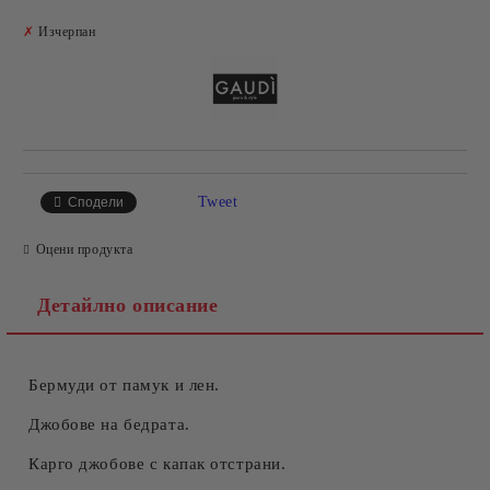
Добави в желани
✗
Изчерпан
Tweet
Сподели
Оцени продукта
Детайлно описание
Бермуди от памук и лен.
Джобове на бедрата.
Карго джобове с капак отстрани.