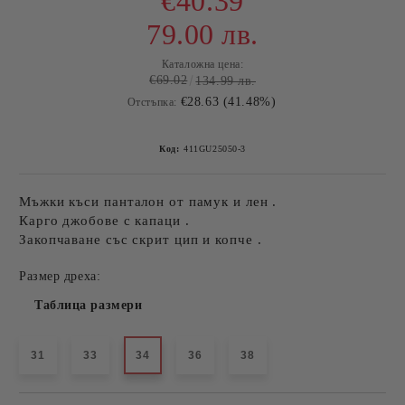
€40.39
79.00 лв.
Каталожна цена:
€69.02
134.99 лв.
€28.63 (41.48%)
Отстъпка:
Код:
411GU25050-3
Мъжки къси панталон от памук и лен .
Карго джобове с капаци .
Закопчаване със скрит цип и копче .
Размер дреха:
Таблица размери
31
33
34
36
38