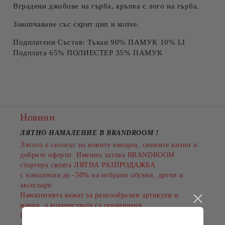
Вградени джобове на гърба, кръпка с лого на гърба.
Закопчаване със скрит цип и копче.
Подплатени Състав: Тъкан 90% ПАМУК 10% LI
Подплата 65% ПОЛИЕСТЕР 35% ПАМУК
Новини
ЛЯТНО НАМАЛЕНИЕ В BRANDROOM
!
Лятото е сезонът на новите емоции, свежите визии и
добрите оферти. Именно затова BRANDROOM
стартира своята
ЛЯТНА РАЗПРОДАЖБА
с намаления до
-50%
на избрани обувки, дрехи и
аксесоари.
Намаленията важат за разнообразни артикули и
марки, а количествата са ограничени.
Пазарувайте сега и подарете на лятото си повече