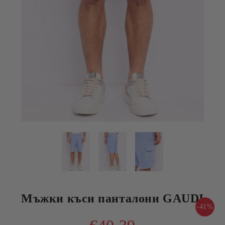
Мъжки къси панталони GAUDI
-41%