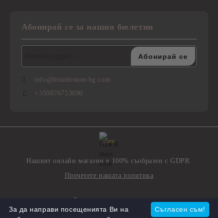
Абонирай се за нашия бюлетин
info@brandroom-bg.com
+359876753090
GDPR
Нашият онлайн магазин е 100% съобразен с GDPR.
Прочетете нашата политика
Моите лични данни
За да направи посещенията Ви на
Съгласен съм!