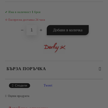
Добави в желани
✔ Има в наличност
1
броя
✫ Експресна доставка 24 часа
БЪРЗА ПОРЪЧКА
САМО ПОПЪЛНЕТЕ 4 ПОЛЕТА
Tweet
Сподели
Оцени продукта