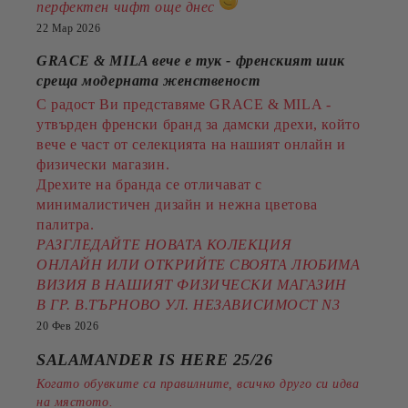
перфектен чифт още днес
22 Мар 2026
GRACE & MILA вече е тук - френският шик
среща модерната женственост
С радост Ви представяме GRACE & MILA -
утвърден френски бранд за дамски дрехи, който
вече е част от селекцията на нашият онлайн и
физически магазин.
Дрехите на бранда се отличават с
минималистичен дизайн и нежна цветова
палитра.
РАЗГЛЕДАЙТЕ НОВАТА КОЛЕКЦИЯ
ОНЛАЙН ИЛИ ОТКРИЙТЕ СВОЯТА ЛЮБИМА
ВИЗИЯ В НАШИЯТ ФИЗИЧЕСКИ МАГАЗИН
В ГР. В.ТЪРНОВО УЛ. НЕЗАВИСИМОСТ N3
20 Фев 2026
SALAMANDER IS HERE 25/26
Когато обувките са правилните, всичко друго си идва
на мястото.