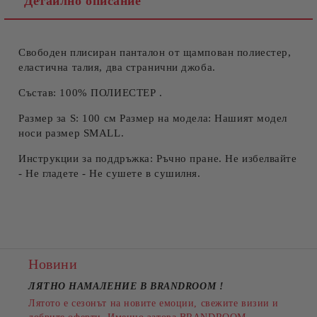
Детайлно описание
Свободен плисиран панталон от щампован полиестер,
Съгласен съм с
Политиката за лични данни
еластична талия, два странични джоба.
Ние ще се свържем с вас в рамките на работния ден.
Състав: 100% ПОЛИЕСТЕР .
Размер за S: 100 см Размер на модела: Нашият модел
носи размер SMALL.
Инструкции за поддръжка: Ръчно пране. Не избелвайте
- Не гладете - Не сушете в сушилня.
Новини
ЛЯТНО НАМАЛЕНИЕ В BRANDROOM
!
Лятото е сезонът на новите емоции, свежите визии и