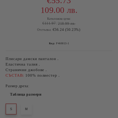
€55.73
109.00 лв.
Каталожна цена:
€111.97
218.99 лв.
€56.24 (50.23%)
Отстъпка:
Код:
P460013-1
Плисарн дамски панталон .
Еластична талия .
Странични джобове .
СЪСТАВ:
100% полиестер .
Размер дреха:
Таблица размери
S
M