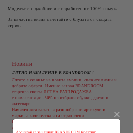
Моделът е с джобове и е изработен от 100% памук.
За цялостна визия съчетайте с блузата от същата
серия.
Новини
ЛЯТНО НАМАЛЕНИЕ В BRANDROOM
!
Лятото е сезонът на новите емоции, свежите визии и
добрите оферти. Именно затова BRANDROOM
стартира своята
ЛЯТНА РАЗПРОДАЖБА
с намаления до
-50%
на избрани обувки, дрехи и
аксесоари.
Намаленията важат за разнообразни артикули и
марки, а количествата са ограничени.
Пазарувайте сега и подарете на лятото си повече
стил на по-добра цена!
Абонирай се за нашият BRANDROOM бюлетин: