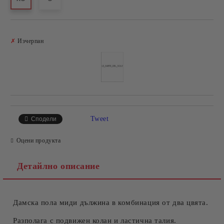
Добави в желани
✗
Изчерпан
Tweet
Сподели
Оцени продукта
Детайлно описание
Дамска пола миди дължина в комбинация от два цвята.
Разполага с подвижен колан и ластична талия.