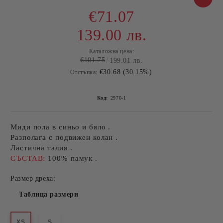
€71.07
139.00 лв.
Каталожна цена:
€101.75
199.01 лв.
€30.68 (30.15%)
Отстъпка:
Код:
2970-1
Миди пола в синьо и бяло .
Разполага с подвижен колан .
Ластична талия .
СЪСТАВ:
100% памук .
Размер дреха:
Таблица размери
XS
S