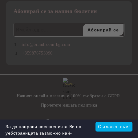
Абонирай се за нашия бюлетин
info@brandroom-bg.com
+359876753090
GDPR
Нашият онлайн магазин е 100% съобразен с GDPR.
Прочетете нашата политика
Моите лични данни
За да направи посещенията Ви на
Съгласен съм!
уебстраницата възможно най-