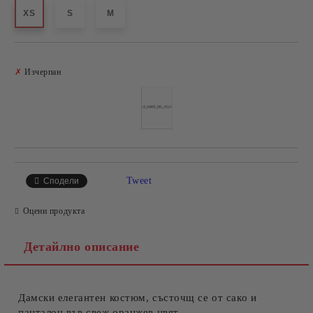
XS
S
M
Добави в желани
✗
Изчерпан
Tweet
Сподели
Оцени продукта
Детайлно описание
Дамски елегантен костюм, състочщ се от сако и
панталон във свеж оранжев цвят.