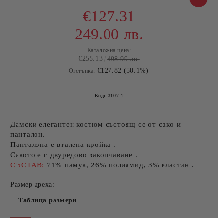
€127.31
249.00 лв.
Каталожна цена:
€255.13
498.99 лв.
€127.82 (50.1%)
Отстъпка:
Код:
3107-1
Дамски елегантен костюм състоящ се от сако и
панталон.
Панталона е вталена кройка .
Сакото е с двуредово закопчаване .
СЪСТАВ:
71% памук, 26% полиамид, 3% еластан .
Размер дреха:
Таблица размери