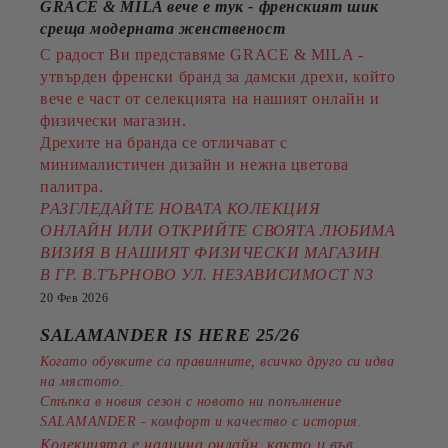
GRACE & MILA вече е тук - френският шик
среща модерната женственост
С радост Ви представяме GRACE & MILA -
утвърден френски бранд за дамски дрехи, който
вече е част от селекцията на нашият онлайн и
физически магазин.
Дрехите на бранда се отличават с
минималистичен дизайн и нежна цветова
палитра.
РАЗГЛЕДАЙТЕ НОВАТА КОЛЕКЦИЯ
ОНЛАЙН ИЛИ ОТКРИЙТЕ СВОЯТА ЛЮБИМА
ВИЗИЯ В НАШИЯТ ФИЗИЧЕСКИ МАГАЗИН
В ГР. В.ТЪРНОВО УЛ. НЕЗАВИСИМОСТ N3
20 Фев 2026
SALAMANDER IS HERE 25/26
Когато обувките са правилните, всичко друго си идва
на мястото.
Стъпка в новия сезон с новото ни попълнение
SALAMANDER - комфорт и качество с история.
Колекцията е налична онлайн, както и във