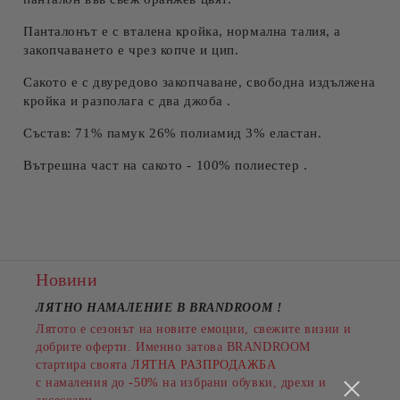
Панталонът е с вталена кройка, нормална талия, а
закопчаването е чрез копче и цип.
Сакото е с двуредово закопчаване, свободна издължена
кройка и разполага с два джоба .
Състав: 71% памук 26% полиамид 3% еластан.
Вътрешна част на сакото - 100% полиестер .
Новини
ЛЯТНО НАМАЛЕНИЕ В BRANDROOM
!
Лятото е сезонът на новите емоции, свежите визии и
добрите оферти. Именно затова BRANDROOM
стартира своята
ЛЯТНА РАЗПРОДАЖБА
с намаления до
-50%
на избрани обувки, дрехи и