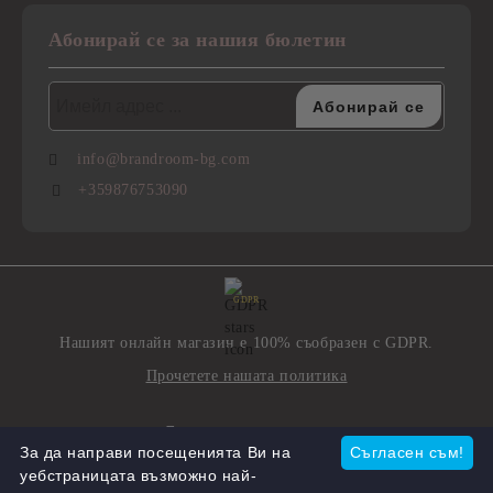
Абонирай се за нашия бюлетин
info@brandroom-bg.com
+359876753090
GDPR
Нашият онлайн магазин е 100% съобразен с GDPR.
Прочетете нашата политика
Моите лични данни
За да направи посещенията Ви на
Съгласен съм!
уебстраницата възможно най-