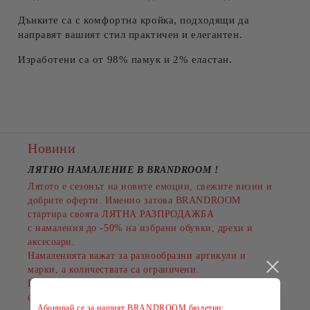
Дънките са с комфортна кройка, подходящи да
направят вашият стил практичен и елегантен.
Изработени са от 98% памук и 2% еластан.
Новини
ЛЯТНО НАМАЛЕНИЕ В BRANDROOM
!
Лятото е сезонът на новите емоции, свежите визии и
добрите оферти. Именно затова BRANDROOM
стартира своята
ЛЯТНА РАЗПРОДАЖБА
с намаления до
-50%
на избрани обувки, дрехи и
аксесоари.
Намаленията важат за разнообразни артикули и
марки, а количествата са ограничени.
Пазарувайте сега и подарете на лятото си повече
стил на по-добра цена!
Абонирай се за нашият BRANDROOM бюлетин: