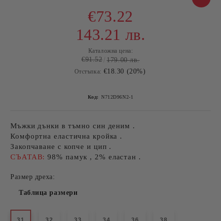
€73.22
143.21 лв.
Каталожна цена:
€91.52
179.00 лв.
€18.30 (20%)
Отстъпка:
Код:
N712D96N2-1
Мъжки дънки в тъмно син деним .
Комфортна еластична кройка .
Закопчаване с копче и цип .
СЪАТАВ:
98% памук , 2% еластан .
Размер дреха:
Таблица размери
31
32
33
34
36
38