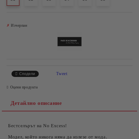
Добави в желани
✗
Изчерпан
Tweet
Сподели
Оцени продукта
Детайлно описание
Бестселърът на No Excess!
Модел, който никога няма да излезе от мода.