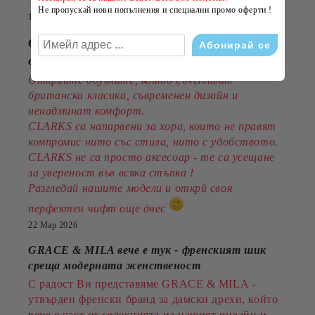
Не пропускай нови попълнения и специални промо оферти !
14 Юли 2026
CLARKS - стил, комфорт и традиция
от 1825година
Открийте обувките, които съчетават
британска класика, съвременен дизайн и
ненадминат комфорт.
CLARKS са напарвени за хора, които не правят
компромис нито със стила, нито с удобството.
CLARKS не са просто аксесоар - те са усещане
за увереност във всяка стъпка !
Разгледай нашите модели и открй своя
перфектен чифт още днес
22 Мар 2026
GRACE & MILA вече е тук - френският шик
среща модерната женственост
С радост Ви представяме GRACE & MILA -
утвърден френски бранд за дамски дрехи, който
вече е част от селекцията на нашият онлайн и