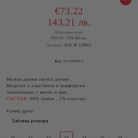
€73.22
143.21 лв.
Каталожна цена:
€91.52
179.00 лв.
€18.30 (20%)
Отстъпка:
Код:
N712D98N1-4
Мъжки дънки светъл деним .
Моделът е еластичен и комфортен .
Закопчаване с копче и цип .
СЪСТАВ:
98% памук , 2% еластан .
Размер дреха:
Таблица размери