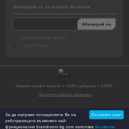
Абонирай се за нашия бюлетин
info@brandroom-bg.com
+359876753090
GDPR
Нашият онлайн магазин е 100% съобразен с GDPR.
Прочетете нашата политика
Моите лични данни
За да направи посещенията Ви на
Съгласен съм!
уебстраницата възможно най-
функционални brandroom-bg.com използва
бисквитки.
Онлайн магазин от SELITON