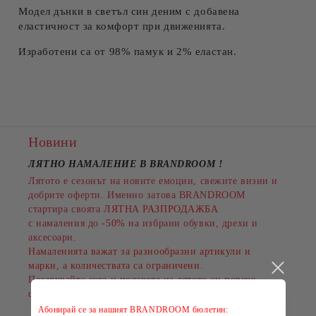
Модел дънки в светъл син деним с добавена
еластичност за комфорт при движенията.
Изработени са от 98% памук и 2% еластан.
Новини
ЛЯТНО НАМАЛЕНИЕ В BRANDROOM
!
Лятото е сезонът на новите емоции, свежите визии и
добрите оферти. Именно затова BRANDROOM
стартира своята
ЛЯТНА РАЗПРОДАЖБА
с намаления до
-50%
на избрани обувки, дрехи и
аксесоари.
Намаленията важат за разнообразни артикули и
марки, а количествата са ограничени.
Пазарувайте сега и подарете на лятото си повече
стил на по-добра цена!
Абонирай се за нашият BRANDROOM бюлетин: