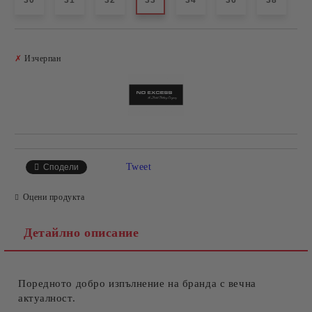
30
31
32
33
34
36
38
Добави в желани
✗
Изчерпан
Tweet
Сподели
Оцени продукта
Детайлно описание
Поредното добро изпълнение на бранда с вечна
актуалност.