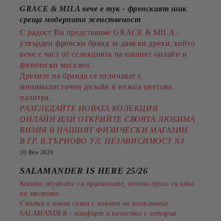
GRACE & MILA вече е тук - френският шик
среща модерната женственост
С радост Ви представяме GRACE & MILA -
утвърден френски бранд за дамски дрехи, който
вече е част от селекцията на нашият онлайн и
физически магазин.
Дрехите на бранда се отличават с
минималистичен дизайн и нежна цветова
палитра.
РАЗГЛЕДАЙТЕ НОВАТА КОЛЕКЦИЯ
ОНЛАЙН ИЛИ ОТКРИЙТЕ СВОЯТА ЛЮБИМА
ВИЗИЯ В НАШИЯТ ФИЗИЧЕСКИ МАГАЗИН
В ГР. В.ТЪРНОВО УЛ. НЕЗАВИСИМОСТ N3
20 Фев 2026
SALAMANDER IS HERE 25/26
Когато обувките са правилните, всичко друго си идва
на мястото.
Стъпка в новия сезон с новото ни попълнение
SALAMANDER - комфорт и качество с история.