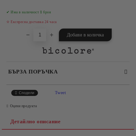
Добави в желани
✔ Има в наличност
1
броя
✫ Експресна доставка 24 часа
БЪРЗА ПОРЪЧКА
САМО ПОПЪЛНЕТЕ 4 ПОЛЕТА
Tweet
Сподели
Оцени продукта
Детайлно описание