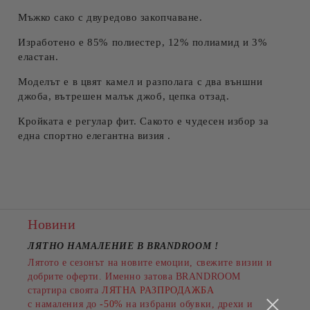
Мъжко сако с двуредово закопчаване.
Съгласен съм с
Политиката за лични данни
Ние ще се свържем с вас в рамките на работния ден.
Изработено е 85% полиестер, 12% полиамид и 3%
еластан.
Моделът е в цвят камел и разполага с два външни
джоба, вътрешен малък джоб, цепка отзад.
Кройката е регулар фит. Сакото е чудесен избор за
една спортно елегантна визия .
Новини
ЛЯТНО НАМАЛЕНИЕ В BRANDROOM
!
Лятото е сезонът на новите емоции, свежите визии и
добрите оферти. Именно затова BRANDROOM
стартира своята
ЛЯТНА РАЗПРОДАЖБА
с намаления до
-50%
на избрани обувки, дрехи и