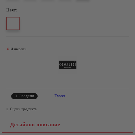
Цвят:
Добави в желани
✗
Изчерпан
Tweet
Сподели
Оцени продукта
Детайлно описание