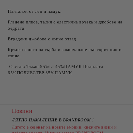
Панталон от лен и памук.
Гладено плисе, талия с еластична връзка и джобове на
бедрата.
Вградени джобове с копче отзад.
Кръпка с лого на гърба и закопчаване със скрит цип и
копче.
Състав: Тъкан 55%LI 45%ПАМУК Подплата
65%ПОЛИЕСТЕР 35%ПАМУК
Новини
ЛЯТНО НАМАЛЕНИЕ В BRANDROOM
!
Лятото е сезонът на новите емоции, свежите визии и