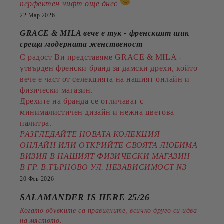
перфектен чифт още днес
22 Мар 2026
GRACE & MILA вече е тук - френският шик
среща модерната женственост
С радост Ви представяме GRACE & MILA -
утвърден френски бранд за дамски дрехи, който
вече е част от селекцията на нашият онлайн и
физически магазин.
Дрехите на бранда се отличават с
минималистичен дизайн и нежна цветова
палитра.
РАЗГЛЕДАЙТЕ НОВАТА КОЛЕКЦИЯ
ОНЛАЙН ИЛИ ОТКРИЙТЕ СВОЯТА ЛЮБИМА
ВИЗИЯ В НАШИЯТ ФИЗИЧЕСКИ МАГАЗИН
В ГР. В.ТЪРНОВО УЛ. НЕЗАВИСИМОСТ N3
20 Фев 2026
SALAMANDER IS HERE 25/26
Когато обувките са правилните, всичко друго си идва
на мястото.