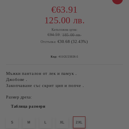
€63.91
125.00 лв.
Каталожна цена:
€94.59
185.00 лв.
€30.68 (32.43%)
Отстъпка:
Код:
411GU25026-5
Мъжки панталон от лек и памук .
Джобове .
Закопчаване със скрит цип и попче .
Размер дреха:
Таблица размери
S
M
L
XL
2XL