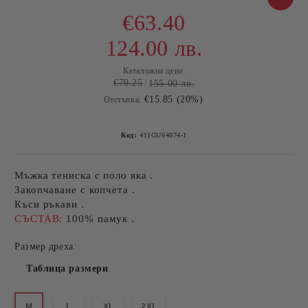
€63.40
124.00 лв.
Каталожна цена:
€79.25
155.00 лв.
€15.85 (20%)
Отстъпка:
Код:
411GU64074-1
Мъжка тениска с поло яка .
Закопчаване с копчета .
Къси ръкави .
СЪСТАВ:
100% памук .
Размер дреха:
Таблица размери
M
L
XL
2XL