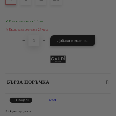
Добави в желани
✔ Има в наличност
1
броя
✫ Експресна доставка 24 часа
БЪРЗА ПОРЪЧКА
САМО ПОПЪЛНЕТЕ 4 ПОЛЕТА
Tweet
Сподели
Оцени продукта