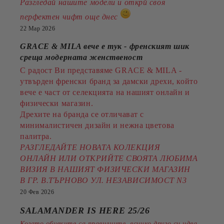
Разгледай нашите модели и открй своя
перфектен чифт още днес
22 Мар 2026
GRACE & MILA вече е тук - френският шик
среща модерната женственост
С радост Ви представяме GRACE & MILA -
утвърден френски бранд за дамски дрехи, който
вече е част от селекцията на нашият онлайн и
физически магазин.
Дрехите на бранда се отличават с
минималистичен дизайн и нежна цветова
палитра.
РАЗГЛЕДАЙТЕ НОВАТА КОЛЕКЦИЯ
ОНЛАЙН ИЛИ ОТКРИЙТЕ СВОЯТА ЛЮБИМА
ВИЗИЯ В НАШИЯТ ФИЗИЧЕСКИ МАГАЗИН
В ГР. В.ТЪРНОВО УЛ. НЕЗАВИСИМОСТ N3
20 Фев 2026
SALAMANDER IS HERE 25/26
Когато обувките са правилните, всичко друго си идва