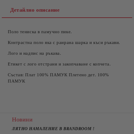
Детайлно описание
Поло тениска в памучно пике.
Съгласен съм с
Политиката за лични данни
Ние ще се свържем с вас в рамките на работния ден.
Контрастна поло яка с раирана шарка и къси ръкави.
Лого и надпис на ръкава.
Етикет с лого отстрани и закопчаване с копчета.
Състав: Плат 100% ПАМУК Плетено дет. 100%
ПАМУК
Новини
ЛЯТНО НАМАЛЕНИЕ В BRANDROOM
!