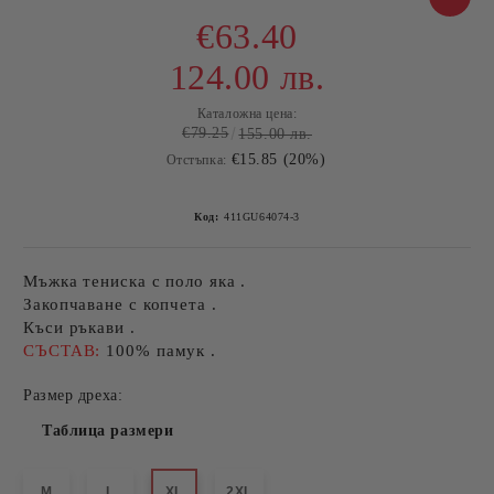
€63.40
124.00 лв.
Каталожна цена:
€79.25
155.00 лв.
€15.85 (20%)
Отстъпка:
Код:
411GU64074-3
Мъжка тениска с поло яка .
Закопчаване с копчета .
Къси ръкави .
СЪСТАВ:
100% памук .
Размер дреха:
Таблица размери
M
L
XL
2XL