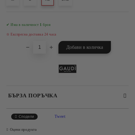
Добави в желани
✔ Има в наличност
1
броя
✫ Експресна доставка 24 часа
БЪРЗА ПОРЪЧКА
САМО ПОПЪЛНЕТЕ 4 ПОЛЕТА
Tweet
Сподели
Оцени продукта