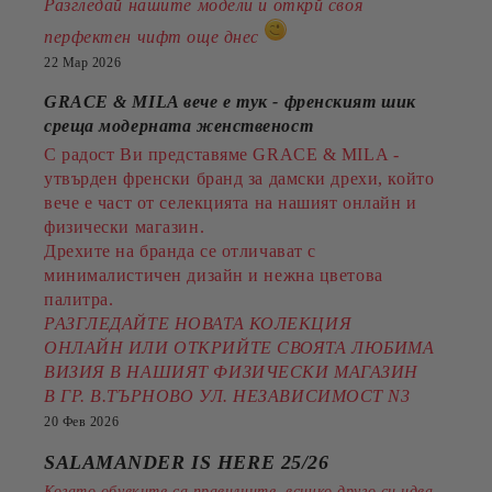
Разгледай нашите модели и открй своя
перфектен чифт още днес
22 Мар 2026
GRACE & MILA вече е тук - френският шик
среща модерната женственост
С радост Ви представяме GRACE & MILA -
утвърден френски бранд за дамски дрехи, който
вече е част от селекцията на нашият онлайн и
физически магазин.
Дрехите на бранда се отличават с
минималистичен дизайн и нежна цветова
палитра.
РАЗГЛЕДАЙТЕ НОВАТА КОЛЕКЦИЯ
ОНЛАЙН ИЛИ ОТКРИЙТЕ СВОЯТА ЛЮБИМА
ВИЗИЯ В НАШИЯТ ФИЗИЧЕСКИ МАГАЗИН
В ГР. В.ТЪРНОВО УЛ. НЕЗАВИСИМОСТ N3
20 Фев 2026
SALAMANDER IS HERE 25/26
Когато обувките са правилните, всичко друго си идва