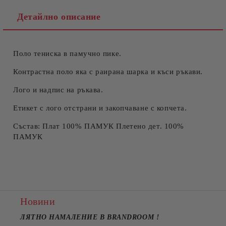
Детайлно описание
Поло тениска в памучно пике.
Съгласен съм с
Политиката за лични данни
Ние ще се свържем с вас в рамките на работния ден.
Контрастна поло яка с раирана шарка и къси ръкави.
Лого и надпис на ръкава.
Етикет с лого отстрани и закопчаване с копчета.
Състав: Плат 100% ПАМУК Плетено дет. 100%
ПАМУК
Новини
ЛЯТНО НАМАЛЕНИЕ В BRANDROOM
!