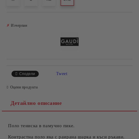
Добави в желани
✗
Изчерпан
Tweet
Сподели
Оцени продукта
Детайлно описание
Поло тениска в памучно пике.
Контрастна поло яка с раирана шарка и къси ръкави.