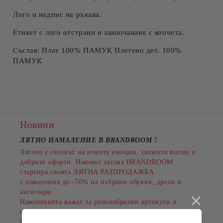
Лого и надпис на ръкава.
Етикет с лого отстрани и закопчаване с копчета.
Състав: Плат 100% ПАМУК Плетено дет. 100%
ПАМУК
Новини
ЛЯТНО НАМАЛЕНИЕ В BRANDROOM
!
Лятото е сезонът на новите емоции, свежите визии и
добрите оферти. Именно затова BRANDROOM
стартира своята
ЛЯТНА РАЗПРОДАЖБА
с намаления до
-50%
на избрани обувки, дрехи и
аксесоари.
Намаленията важат за разнообразни артикули и
марки, а количествата са ограничени.
Пазарувайте сега и подарете на лятото си повече