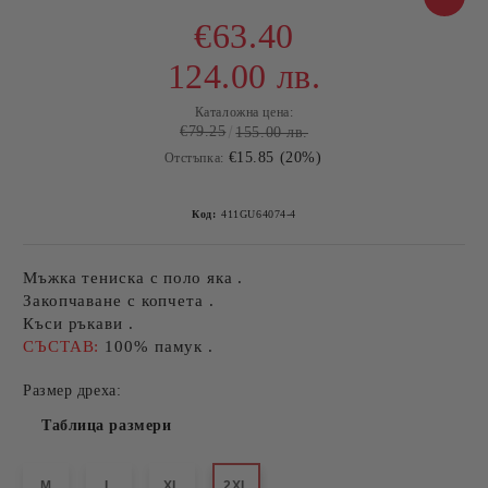
€63.40
124.00 лв.
Каталожна цена:
€79.25
155.00 лв.
€15.85 (20%)
Отстъпка:
Код:
411GU64074-4
Мъжка тениска с поло яка .
Закопчаване с копчета .
Къси ръкави .
СЪСТАВ:
100% памук .
Размер дреха:
Таблица размери
M
L
XL
2XL