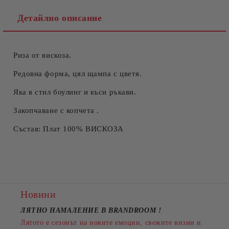
Детайлно описание
Риза от вискоза.
Съгласен съм с
Политиката за лични данни
Ние ще се свържем с вас в рамките на работния ден.
Редовна форма, цял щампа с цветя.
Яка в стил боулинг и къси ръкави.
Закопчаване с копчета .
Състав: Плат 100% ВИСКОЗА
Новини
ЛЯТНО НАМАЛЕНИЕ В BRANDROOM
!
Лятото е сезонът на новите емоции, свежите визии и