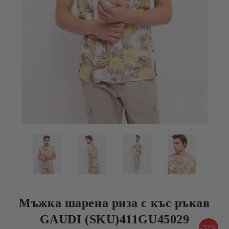
Мъжка шарена риза с къс ръкав
GAUDI (SKU)411GU45029
-32%