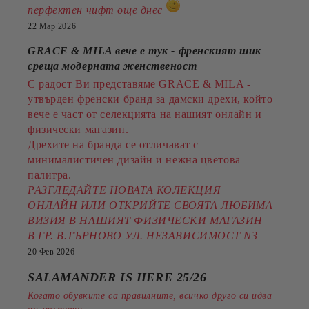
перфектен чифт още днес
22 Мар 2026
GRACE & MILA вече е тук - френският шик
среща модерната женственост
С радост Ви представяме GRACE & MILA -
утвърден френски бранд за дамски дрехи, който
вече е част от селекцията на нашият онлайн и
физически магазин.
Дрехите на бранда се отличават с
минималистичен дизайн и нежна цветова
палитра.
РАЗГЛЕДАЙТЕ НОВАТА КОЛЕКЦИЯ
ОНЛАЙН ИЛИ ОТКРИЙТЕ СВОЯТА ЛЮБИМА
ВИЗИЯ В НАШИЯТ ФИЗИЧЕСКИ МАГАЗИН
В ГР. В.ТЪРНОВО УЛ. НЕЗАВИСИМОСТ N3
20 Фев 2026
SALAMANDER IS HERE 25/26
Когато обувките са правилните, всичко друго си идва