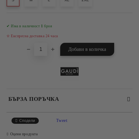
S
M
L
XL
2XL
Добави в желани
✔ Има в наличност
1
броя
✫ Експресна доставка 24 часа
БЪРЗА ПОРЪЧКА
САМО ПОПЪЛНЕТЕ 4 ПОЛЕТА
Tweet
Сподели
Оцени продукта