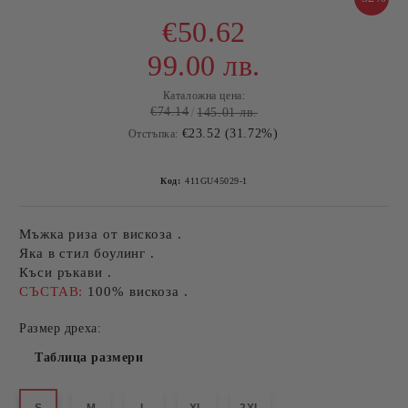
€50.62
99.00 лв.
Каталожна цена:
€74.14
145.01 лв.
€23.52 (31.72%)
Отстъпка:
Код:
411GU45029-1
Мъжка риза от вискоза .
Яка в стил боулинг .
Къси ръкави .
СЪСТАВ:
100% вискоза .
Размер дреха:
Таблица размери