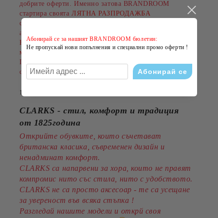
добрите оферти. Именно затова BRANDROOM
стартира своята
ЛЯТНА РАЗПРОДАЖБА
с намаления до
-50%
на избрани обувки, дрехи и
аксесоари.
Абонирай се за нашият BRANDROOM бюлетин:
Намаленията важат за разнообразни артикули и
Не пропускай нови попълнения и специални промо оферти !
марки, а количествата са ограничени.
Пазарувайте сега и подарете на лятото си повече
стил на по-добра цена!
14 Юли 2026
CLARKS - стил, комфорт и традиция
от 1825година
Открийте обувките, които съчетават
британска класика, съвременен дизайн и
ненадминат комфорт.
CLARKS са напарвени за хора, които не правят
компромис нито със стила, нито с удобството.
CLARKS не са просто аксесоар - те са усещане
за увереност във всяка стъпка !
Разгледай нашите модели и открй своя