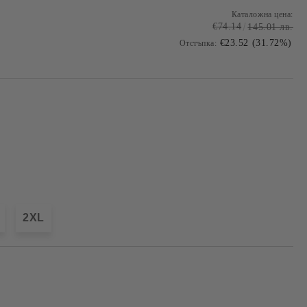
Каталожна цена:
€74.14
145.01 лв.
€23.52 (31.72%)
Отстъпка:
2XL
Добави в желани