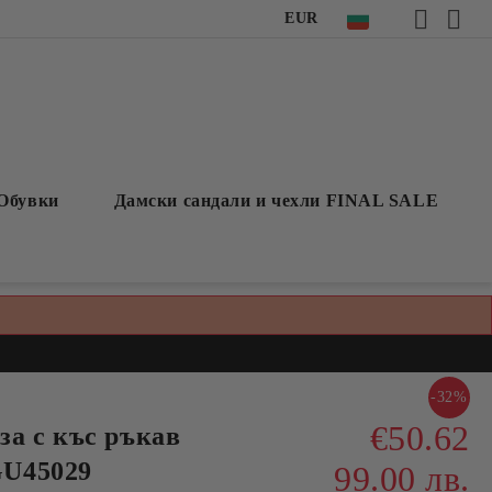
EUR
Обувки
Дамски сандали и чехли FINAL SALE
-32%
€50.62
а с къс ръкав
GU45029
99.00 лв.