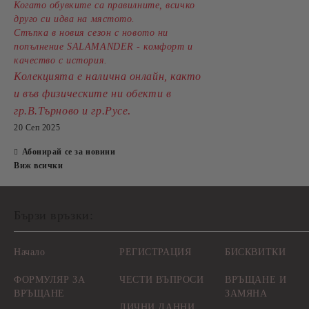
Когато обувките са правилните, всичко
друго си идва на мястото.
Стъпка в новия сезон с новото ни
попълнение SALAMANDER - комфорт и
качество с история.
Колекцията е налична онлайн, както
и във физическите ни обекти в
.
гр.В.Търново и гр.Русе
20 Сеп 2025
Абонирай се за новини
Виж всички
Бързи връзки:
Начало
РЕГИСТРАЦИЯ
БИСКВИТКИ
ФОРМУЛЯР ЗА
ЧЕСТИ ВЪПРОСИ
ВРЪЩАНЕ И
ВРЪЩАНЕ
ЗАМЯНА
ЛИЧНИ ДАННИ