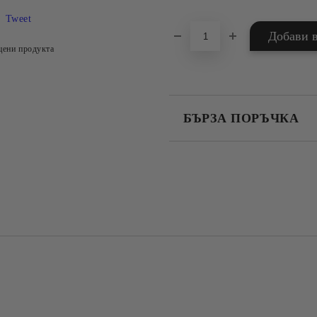
Tweet
цени продукта
БЪРЗА ПОРЪЧКА
САМО ПОПЪЛНЕТЕ 4 ПОЛЕТА
Съгласен съм с
Политика
Ние ще се свържем с вас в рамки