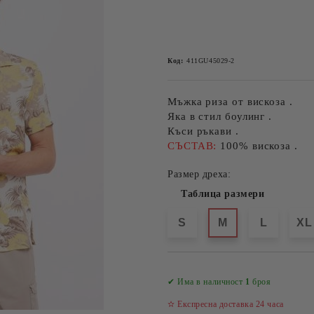
Код:
411GU45029-2
Мъжка риза от вискоза .
Яка в стил боулинг .
Къси ръкави .
СЪСТАВ:
100% вискоза .
Размер дреха:
Таблица размери
S
M
L
XL
✔ Има в наличност
1
броя
✫ Експресна доставка 24 часа