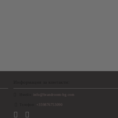
Информация за контакти:
Имейл:
info@brandroom-bg.com
Телефон:
+359876753090