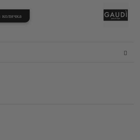
та за лични данни
те на работния ден.