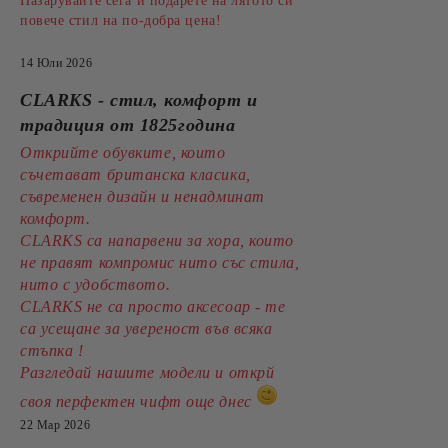
Пазарувайте сега и подарете на лятото си
повече стил на по-добра цена!
14 Юли 2026
CLARKS - стил, комфорт и
традиция от 1825година
Открийте обувките, които
съчетават британска класика,
съвременен дизайн и ненадминат
комфорт.
CLARKS са напарвени за хора, които
не правят компромис нито със стила,
нито с удобството.
CLARKS не са просто аксесоар - те
са усещане за увереност във всяка
стъпка !
Разгледай нашите модели и открй
своя перфектен чифт още днес
22 Мар 2026