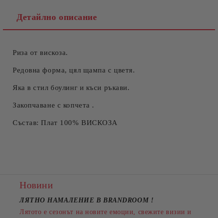
Детайлно описание
Риза от вискоза.
Съгласен съм с
Политиката за лични данни
Ние ще се свържем с вас в рамките на работния ден.
Редовна форма, цял щампа с цветя.
Яка в стил боулинг и къси ръкави.
Закопчаване с копчета .
Състав: Плат 100% ВИСКОЗА
Новини
ЛЯТНО НАМАЛЕНИЕ В BRANDROOM
!
Лятото е сезонът на новите емоции, свежите визии и