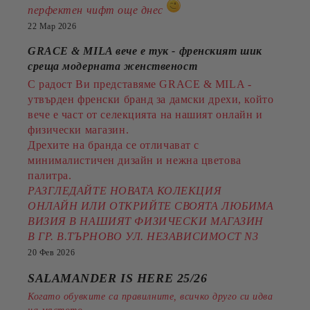
перфектен чифт още днес
22 Мар 2026
GRACE & MILA вече е тук - френският шик
среща модерната женственост
С радост Ви представяме GRACE & MILA -
утвърден френски бранд за дамски дрехи, който
вече е част от селекцията на нашият онлайн и
физически магазин.
Дрехите на бранда се отличават с
минималистичен дизайн и нежна цветова
палитра.
РАЗГЛЕДАЙТЕ НОВАТА КОЛЕКЦИЯ
ОНЛАЙН ИЛИ ОТКРИЙТЕ СВОЯТА ЛЮБИМА
ВИЗИЯ В НАШИЯТ ФИЗИЧЕСКИ МАГАЗИН
В ГР. В.ТЪРНОВО УЛ. НЕЗАВИСИМОСТ N3
20 Фев 2026
SALAMANDER IS HERE 25/26
Когато обувките са правилните, всичко друго си идва