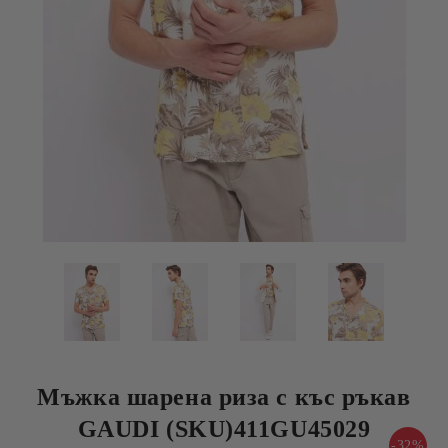
Мъжка шарена риза с къс ръкав
GAUDI (SKU)411GU45029
-32%