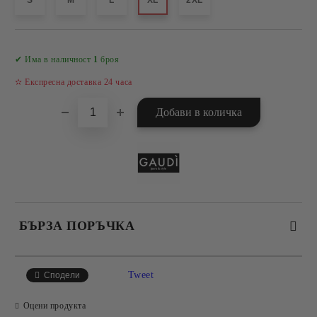
S
M
L
XL
2XL
Добави в желани
✔ Има в наличност
1
броя
✫ Експресна доставка 24 часа
БЪРЗА ПОРЪЧКА
САМО ПОПЪЛНЕТЕ 4 ПОЛЕТА
Tweet
Сподели
Оцени продукта