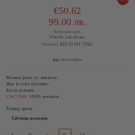
€50.62
99.00 лв.
Каталожна цена:
€74.14
145.01 лв.
€23.52 (31.72%)
Отстъпка:
Код:
411GU45029-4
Мъжка риза от вискоза .
Яка в стил боулинг .
Къси ръкави .
СЪСТАВ:
100% вискоза .
Размер дреха:
Таблица размери