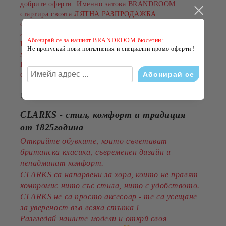
добрите оферти. Именно затова BRANDROOM
стартира своята
ЛЯТНА РАЗПРОДАЖБА
с намаления до
-50%
на избрани обувки, дрехи и
аксесоари.
Абонирай се за нашият BRANDROOM бюлетин:
Намаленията важат за разнообразни артикули и
Не пропускай нови попълнения и специални промо оферти !
марки, а количествата са ограничени.
Пазарувайте сега и подарете на лятото си повече
стил на по-добра цена!
14 Юли 2026
CLARKS - стил, комфорт и традиция
от 1825година
Открийте обувките, които съчетават
британска класика, съвременен дизайн и
ненадминат комфорт.
CLARKS са напарвени за хора, които не правят
компромис нито със стила, нито с удобството.
CLARKS не са просто аксесоар - те са усещане
за увереност във всяка стъпка !
Разгледай нашите модели и открй своя