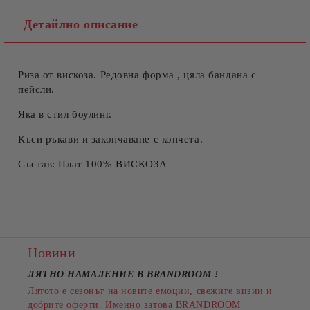
Детайлно описание
Риза от вискоза. Редовна форма , цяла бандана с
Съгласен съм с
Политиката за лични данни
пейсли.
Ние ще се свържем с вас в рамките на работния ден.
Яка в стил боулинг.
Къси ръкави и закопчаване с копчета.
Състав: Плат 100% ВИСКОЗА
Новини
ЛЯТНО НАМАЛЕНИЕ В BRANDROOM
!
Лятото е сезонът на новите емоции, свежите визии и
добрите оферти. Именно затова BRANDROOM