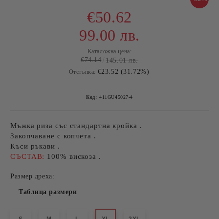
€50.62
99.00 лв.
Каталожна цена:
€74.14
145.01 лв.
€23.52 (31.72%)
Отстъпка:
Код:
411GU45027-4
Мъжка риза със стандартна кройка .
Закопчаване с копчета .
Къси ръкави .
СЪСТАВ:
100% вискоза .
Размер дреха:
Таблица размери