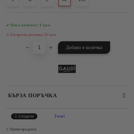
S
M
L
XL
2XL
Добави в желани
✔ Има в наличност
1
броя
✫ Експресна доставка 24 часа
БЪРЗА ПОРЪЧКА
САМО ПОПЪЛНЕТЕ 4 ПОЛЕТА
Tweet
Сподели
Оцени продукта