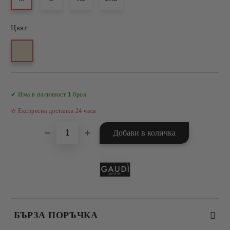
Цвят:
Добави в желани
✔ Има в наличност
1
броя
✫ Експресна доставка 24 часа
БЪРЗА ПОРЪЧКА