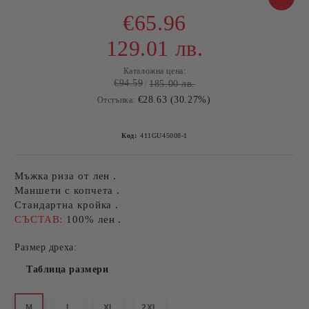
€65.96
129.01 лв.
Каталожна цена:
€94.59
185.00 лв.
€28.63 (30.27%)
Отстъпка:
Код:
411GU45008-1
Мъжка риза от лен .
Маншети с копчета .
Стандартна кройка .
СЪСТАВ:
100% лен .
Размер дреха:
Таблица размери
M
L
XL
2XL