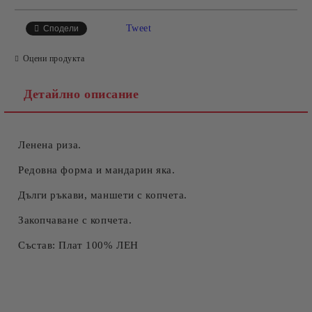
САМО ПОПЪЛНЕТЕ 4 ПОЛЕТА
Tweet
Сподели
Оцени продукта
Детайлно описание
Ленена риза.
Съгласен съм с
Политиката за лични данни
Ние ще се свържем с вас в рамките на работния ден.
Редовна форма и мандарин яка.
Дълги ръкави, маншети с копчета.
Закопчаване с копчета.
Състав: Плат 100% ЛЕН