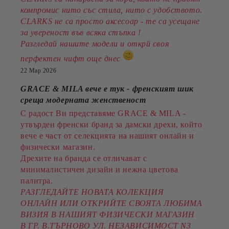
компромис нито със стила, нито с удобството.
CLARKS не са просто аксесоар - те са усещане
за увереност във всяка стъпка !
Разгледай нашите модели и открй своя
перфектен чифт още днес
22 Мар 2026
GRACE & MILA вече е тук - френският шик
среща модерната женственост
С радост Ви представяме GRACE & MILA -
утвърден френски бранд за дамски дрехи, който
вече е част от селекцията на нашият онлайн и
физически магазин.
Дрехите на бранда се отличават с
минималистичен дизайн и нежна цветова
палитра.
РАЗГЛЕДАЙТЕ НОВАТА КОЛЕКЦИЯ
ОНЛАЙН ИЛИ ОТКРИЙТЕ СВОЯТА ЛЮБИМА
ВИЗИЯ В НАШИЯТ ФИЗИЧЕСКИ МАГАЗИН
В ГР. В.ТЪРНОВО УЛ. НЕЗАВИСИМОСТ N3