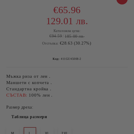
€65.96
129.01 лв.
Каталожна цена:
€94.59
185.00 лв.
€28.63 (30.27%)
Отстъпка:
Код:
411GU45008-2
Мъжка риза от лен .
Маншети с копчета .
Стандартна кройка .
СЪСТАВ:
100% лен .
Размер дреха:
Таблица размери
M
L
XL
2XL