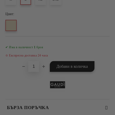
Цвят:
Добави в желани
✔ Има в наличност
1
броя
✫ Експресна доставка 24 часа
БЪРЗА ПОРЪЧКА