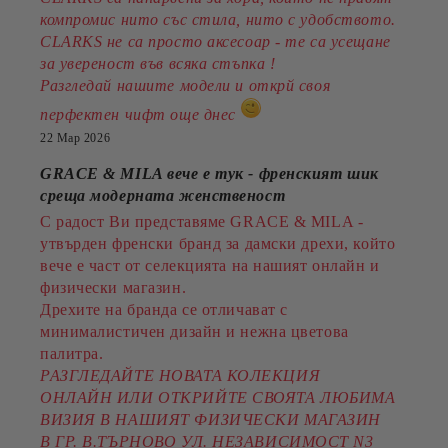
компромис нито със стила, нито с удобството.
CLARKS не са просто аксесоар - те са усещане
за увереност във всяка стъпка !
Разгледай нашите модели и открй своя
перфектен чифт още днес
22 Мар 2026
GRACE & MILA вече е тук - френският шик
среща модерната женственост
С радост Ви представяме GRACE & MILA -
утвърден френски бранд за дамски дрехи, който
вече е част от селекцията на нашият онлайн и
физически магазин.
Дрехите на бранда се отличават с
минималистичен дизайн и нежна цветова
палитра.
РАЗГЛЕДАЙТЕ НОВАТА КОЛЕКЦИЯ
ОНЛАЙН ИЛИ ОТКРИЙТЕ СВОЯТА ЛЮБИМА
ВИЗИЯ В НАШИЯТ ФИЗИЧЕСКИ МАГАЗИН
В ГР. В.ТЪРНОВО УЛ. НЕЗАВИСИМОСТ N3