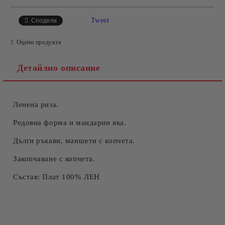
САМО ПОПЪЛНЕТЕ 4 ПОЛЕТА
Tweet
Сподели
Оцени продукта
Детайлно описание
Ленена риза.
Съгласен съм с
Политиката за лични данни
Ние ще се свържем с вас в рамките на работния ден.
Редовна форма и мандарин яка.
Дълги ръкави, маншети с копчета.
Закопчаване с копчета.
Състав: Плат 100% ЛЕН