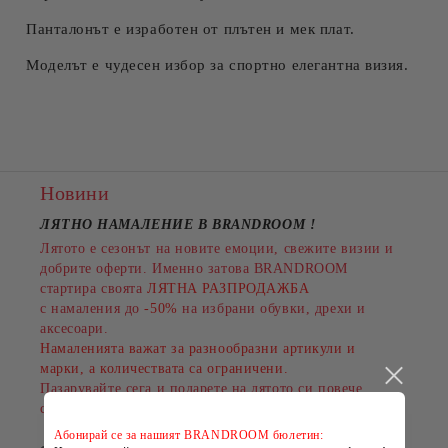
Панталонът е изработен от плътен и мек плат.
Моделът е чудесен избор за спортно елегантна визия.
Новини
ЛЯТНО НАМАЛЕНИЕ В BRANDROOM
!
Лятото е сезонът на новите емоции, свежите визии и
добрите оферти. Именно затова BRANDROOM
стартира своята
ЛЯТНА РАЗПРОДАЖБА
с намаления до
-50%
на избрани обувки, дрехи и
аксесоари.
Намаленията важат за разнообразни артикули и
марки, а количествата са ограничени.
Пазарувайте сега и подарете на лятото си повече
стил на по-добра цена!
Абонирай се за нашият BRANDROOM бюлетин: