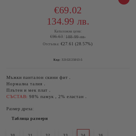
€69.02
134.99 лв.
Каталожна цена:
€96.63
188.99 лв.
€27.61 (28.57%)
Отстъпка:
Код:
321GU25013-5
Мъжки панталон скини фит .
Нормална талия .
Плътен и мек плат .
СЪСТАВ:
98% памук , 2% еластан .
Размер дреха:
Таблица размери
30
31
32
33
34
36