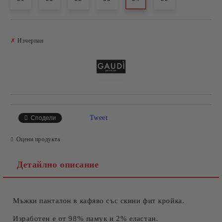
Добави в желани
✗
Изчерпан
Tweet
Сподели
Оцени продукта
Детайлно описание
Мъжки панталон в кафяво със скини фит кройка.
Изработен е от 98% памук и 2% еластан.