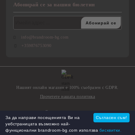
Абонирай се за нашия бюлетин
info@brandroom-bg.com
+359876753090
GDPR
Нашият онлайн магазин е 100% съобразен с GDPR.
Прочетете нашата политика
Моите лични данни
За да направи посещенията Ви на
Съгласен съм!
уебстраницата възможно най-
функционални brandroom-bg.com използва
бисквитки.
Онлайн магазин от SELITON