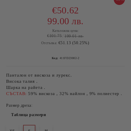
€50.62
99.00 лв.
Каталожна цена:
€101.75
199.01 лв.
€51.13 (50.25%)
Отстъпка:
Код:
411FD23002-2
Панталон от вискоза и лурекс.
Висока талия .
Шарка на райета .
СЪСТАВ:
59% вискоза , 32% найлон , 9% полиестер .
Размер дреха:
Таблица размери