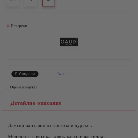
XS
S
M
Добави в желани
✗
Изчерпан
Tweet
Сподели
Оцени продукта
Детайлно описание
Дамски панталон от вискоза и лурекс .
Моделът е с висока талия, която е ластична.