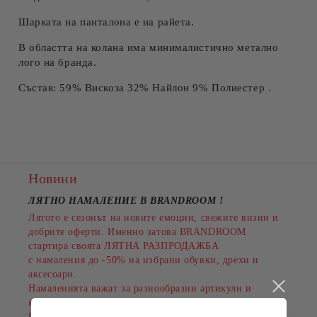
Шарката на панталона е на райета.
В областта на колана има минималистично метално
лого на бранда.
Състав: 59% Вискоза 32% Найлон 9% Полиестер .
Новини
ЛЯТНО НАМАЛЕНИЕ В BRANDROOM
!
Лятото е сезонът на новите емоции, свежите визии и
добрите оферти. Именно затова BRANDROOM
стартира своята
ЛЯТНА РАЗПРОДАЖБА
с намаления до
-50%
на избрани обувки, дрехи и
аксесоари.
Намаленията важат за разнообразни артикули и
марки, а количествата са ограничени.
Пазарувайте сега и подарете на лятото си повече