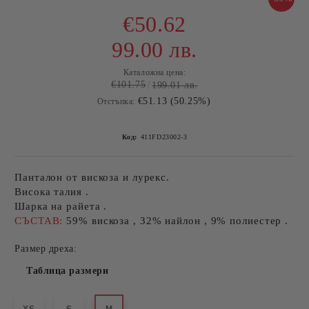
€50.62
99.00 лв.
Каталожна цена:
€101.75
199.01 лв.
€51.13 (50.25%)
Отстъпка:
Код:
411FD23002-3
Панталон от вискоза и лурекс.
Висока талия .
Шарка на райета .
СЪСТАВ:
59% вискоза , 32% найлон , 9% полиестер .
Размер дреха:
Таблица размери