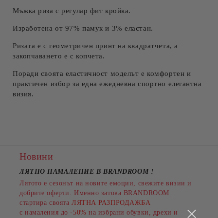
Мъжка риза с регулар фит кройка.
Съгласен съм с
Политиката за лични данни
Ние ще се свържем с вас в рамките на работния ден.
Изработена от 97% памук и 3% еластан.
Ризата е с геометричен принт на квадратчета, а
закопчаването е с копчета.
Поради своята еластичност моделът е комфортен и
практичен избор за една ежедневна спортно елегантна
визия.
Новини
ЛЯТНО НАМАЛЕНИЕ В BRANDROOM
!
Лятото е сезонът на новите емоции, свежите визии и
добрите оферти. Именно затова BRANDROOM
стартира своята
ЛЯТНА РАЗПРОДАЖБА
с намаления до
-50%
на избрани обувки, дрехи и