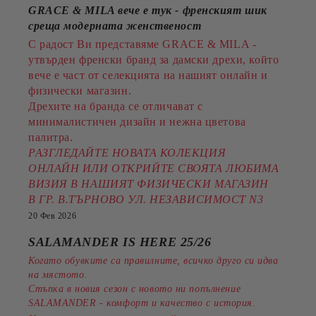
GRACE & MILA вече е тук - френският шик
среща модерната женственост
С радост Ви представяме GRACE & MILA -
утвърден френски бранд за дамски дрехи, който
вече е част от селекцията на нашият онлайн и
физически магазин.
Дрехите на бранда се отличават с
минималистичен дизайн и нежна цветова
палитра.
РАЗГЛЕДАЙТЕ НОВАТА КОЛЕКЦИЯ
ОНЛАЙН ИЛИ ОТКРИЙТЕ СВОЯТА ЛЮБИМА
ВИЗИЯ В НАШИЯТ ФИЗИЧЕСКИ МАГАЗИН
В ГР. В.ТЪРНОВО УЛ. НЕЗАВИСИМОСТ N3
20 Фев 2026
SALAMANDER IS HERE 25/26
Когато обувките са правилните, всичко друго си идва
на мястото.
Стъпка в новия сезон с новото ни попълнение
SALAMANDER - комфорт и качество с история.