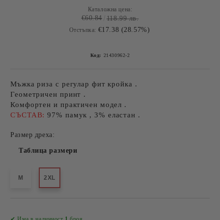
Каталожна цена:
€60.84
118.99 лв.
€17.38 (28.57%)
Отстъпка:
Код:
21430962-2
Мъжка риза с регулар фит кройка .
Геометричен принт .
Комфортен и практичен модел .
СЪСТАВ:
97% памук , 3% еластан .
Размер дреха:
Таблица размери
M
2XL
Добави в желани
✔ Има в наличност
1
броя