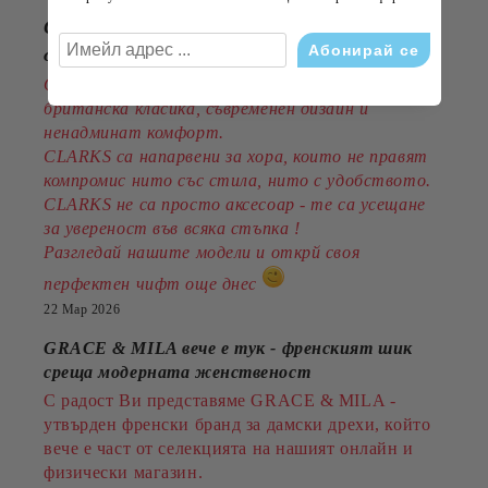
CLARKS - стил, комфорт и традиция
от 1825година
Открийте обувките, които съчетават
британска класика, съвременен дизайн и
ненадминат комфорт.
CLARKS са напарвени за хора, които не правят
компромис нито със стила, нито с удобството.
CLARKS не са просто аксесоар - те са усещане
за увереност във всяка стъпка !
Разгледай нашите модели и открй своя
перфектен чифт още днес
22 Мар 2026
GRACE & MILA вече е тук - френският шик
среща модерната женственост
С радост Ви представяме GRACE & MILA -
утвърден френски бранд за дамски дрехи, който
вече е част от селекцията на нашият онлайн и
физически магазин.