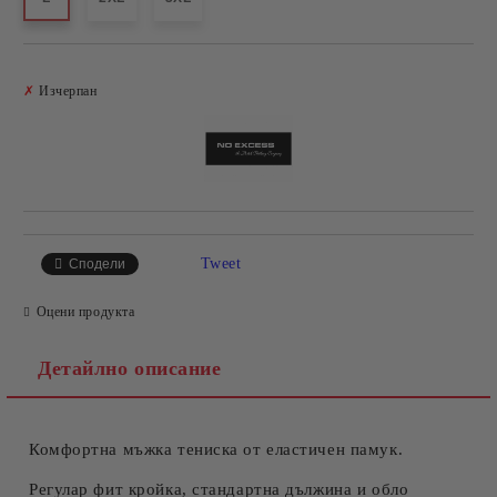
Добави в желани
✗
Изчерпан
Tweet
Сподели
Оцени продукта
Детайлно описание
Комфортна мъжка тениска от еластичен памук.
Регулар фит кройка, стандартна дължина и обло