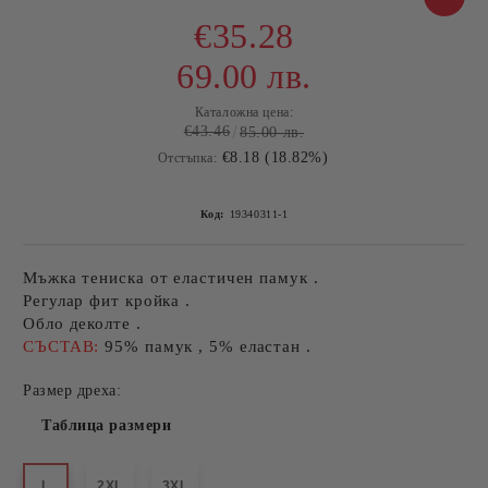
€35.28
69.00 лв.
Каталожна цена:
€43.46
85.00 лв.
€8.18 (18.82%)
Отстъпка:
Код:
19340311-1
Мъжка тениска от еластичен памук .
Регулар фит кройка .
Обло деколте .
СЪСТАВ:
95% памук , 5% еластан .
Размер дреха:
Таблица размери
L
2XL
3XL