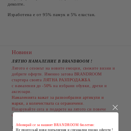
деколте.
Изработена е от 95% памук и 5% еластан.
Новини
ЛЯТНО НАМАЛЕНИЕ В BRANDROOM
!
Лятото е сезонът на новите емоции, свежите визии и
добрите оферти. Именно затова BRANDROOM
стартира своята
ЛЯТНА РАЗПРОДАЖБА
с намаления до
-50%
на избрани обувки, дрехи и
аксесоари.
Намаленията важат за разнообразни артикули и
марки, а количествата са ограничени.
Пазарувайте сега и подарете на лятото си повече
стил на по-добра цена!
Абонирай се за нашият BRANDROOM бюлетин:
14 Юли 2026
Не пропускай нови попълнения и специални промо оферти !