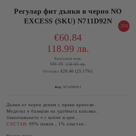
Регулар фит дънки в черно NO
EXCESS (SKU) N711D92N
-25%
€60.84
118.99 лв.
Каталожна цена:
€81.30
159.01 лв.
€20.46 (25.17%)
Отстъпка:
Код:
N711D92N-1
Дънки от черен деним с прави крачоли .
Моделът е базиран на удобната класика .
Закопчаването е с копче и цип .
СЪСТАВ:
99% памук , 1% еластан .