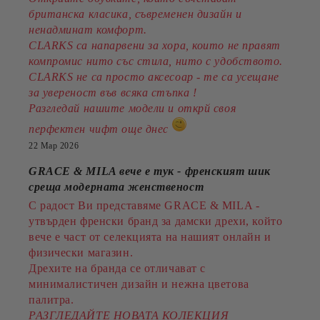
британска класика, съвременен дизайн и
ненадминат комфорт.
CLARKS са напарвени за хора, които не правят
компромис нито със стила, нито с удобството.
CLARKS не са просто аксесоар - те са усещане
за увереност във всяка стъпка !
Разгледай нашите модели и открй своя
перфектен чифт още днес
22 Мар 2026
GRACE & MILA вече е тук - френският шик
среща модерната женственост
С радост Ви представяме GRACE & MILA -
утвърден френски бранд за дамски дрехи, който
вече е част от селекцията на нашият онлайн и
физически магазин.
Дрехите на бранда се отличават с
минималистичен дизайн и нежна цветова
палитра.
РАЗГЛЕДАЙТЕ НОВАТА КОЛЕКЦИЯ