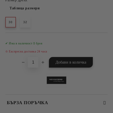
Размер дреха:
Таблица размери
30
32
Добави в желани
✔ Има в наличност
1
броя
✫ Експресна доставка 24 часа
БЪРЗА ПОРЪЧКА