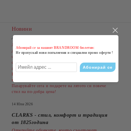
Новини
ЛЯТНО НАМАЛЕНИЕ В BRANDROOM
!
Лятото е сезонът на новите емоции, свежите визии и
Абонирай се за нашият BRANDROOM бюлетин:
добрите оферти. Именно затова BRANDROOM
Не пропускай нови попълнения и специални промо оферти !
стартира своята
ЛЯТНА РАЗПРОДАЖБА
с намаления до
-50%
на избрани обувки, дрехи и
аксесоари.
Намаленията важат за разнообразни артикули и
марки, а количествата са ограничени.
Пазарувайте сега и подарете на лятото си повече
стил на по-добра цена!
14 Юли 2026
CLARKS - стил, комфорт и традиция
от 1825година
Открийте обувките, които съчетават