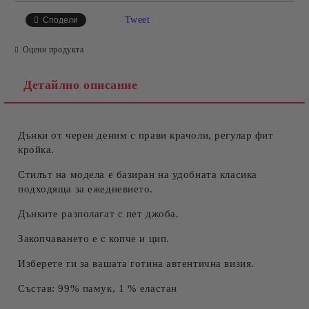
САМО ПОПЪЛНЕТЕ 4 ПОЛЕТА
Tweet
Сподели
Оцени продукта
Детайлно описание
Дънки от черен деним с прави крачоли, регулар фит
Съгласен съм с
Политиката за лични данни
кройка.
Ние ще се свържем с вас в рамките на работния ден.
Стилът на модела е базиран на удобната класика
подходяща за ежедневието.
Дънките разполагат с пет джоба.
Закопчаването е с копче и цип.
Изберете ги за вашата готина автентична визия.
Състав: 99% памук, 1 % еластан