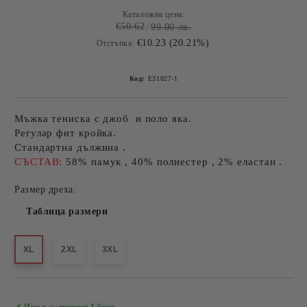
Каталожна цена:
€50.62
99.00 лв.
€10.23 (20.21%)
Отстъпка:
Код:
E31027-1
Мъжка тениска с джоб и поло яка.
Регулар фит кройка.
Стандартна дължина .
СЪСТАВ:
58% памук , 40% полиестер , 2% еластан .
Размер дреха:
Таблица размери
XL
2XL
3XL
Добави в желани