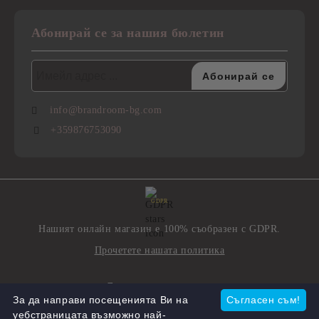
Абонирай се за нашия бюлетин
info@brandroom-bg.com
+359876753090
GDPR
Нашият онлайн магазин е 100% съобразен с GDPR.
Прочетете нашата политика
Моите лични данни
За да направи посещенията Ви на
Съгласен съм!
уебстраницата възможно най-