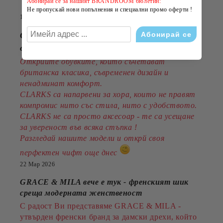
Абонирай се за нашият BRANDROOM бюлетин:
Не пропускай нови попълнения и специални промо оферти !
14 Юли 2026
CLARKS - стил, комфорт и традиция
от 1825година
Открийте обувките, които съчетават
британска класика, съвременен дизайн и
ненадминат комфорт.
CLARKS са напарвени за хора, които не правят
компромис нито със стила, нито с удобството.
CLARKS не са просто аксесоар - те са усещане
за увереност във всяка стъпка !
Разгледай нашите модели и открй своя
перфектен чифт още днес
22 Мар 2026
GRACE & MILA вече е тук - френският шик
среща модерната женственост
С радост Ви представяме GRACE & MILA -
утвърден френски бранд за дамски дрехи, който