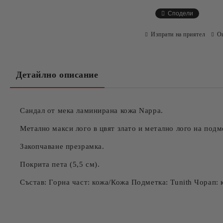
Сподели
Изпрати на приятел
О
Детайлно описание
Сандал от мека ламинирана кожа Nappa.
Метално макси лого в цвят злато и метално лого на подм
Закопчаване презрамка.
Покрита пета (5,5 см).
Състав: Горна част: кожа/Кожа Подметка: Tunith Чорап: 