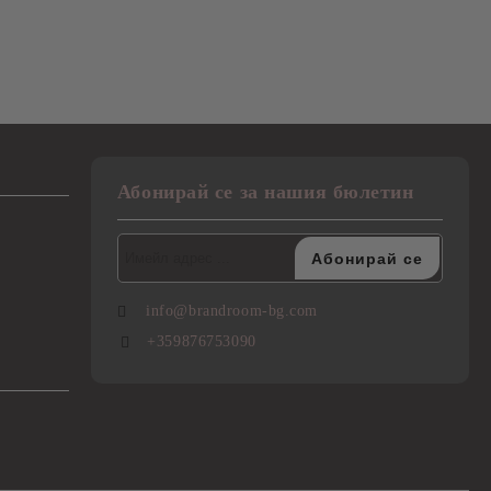
Абонирай се за нашия бюлетин
info@brandroom-bg.com
+359876753090