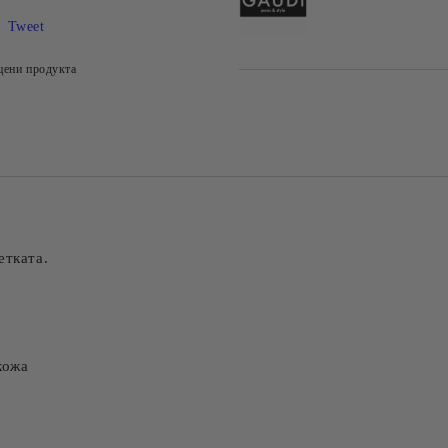
Tweet
цени продукта
етката.
кожа