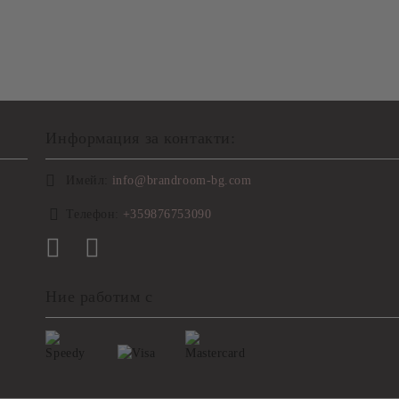
Информация за контакти:
Имейл:
info@brandroom-bg.com
Телефон:
+359876753090
Ние работим с