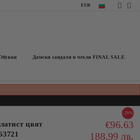
EUR
Обувки
Дамски сандали и чехли FINAL SALE
-29%
€96.63
златист цвят
63721
188.99 лв.