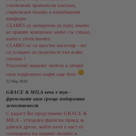
съчетават британска класика,
съвременен дизайн и ненадминат
комфорт.
CLARKS са напарвени за хора, които
не правят компромис нито със стила,
нито с удобството.
CLARKS не са просто аксесоар - те
са усещане за увереност във всяка
стъпка !
Разгледай нашите модели и открй
своя перфектен чифт още днес
22 Мар 2026
GRACE & MILA вече е тук -
френският шик среща модерната
женственост
С радост Ви представяме GRACE &
MILA - утвърден френски бранд за
дамски дрехи, който вече е част от
селекцията на нашият онлайн и