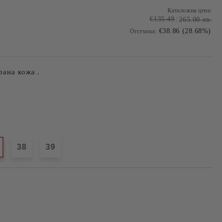
Каталожна цена:
€135.49
265.00 лв.
€38.86 (28.68%)
Отстъпка:
рана кожа .
38
39
Добави в желани