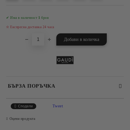
Добави в желани
✔ Има в наличност
1
броя
✫ Експресна доставка 24 часа
БЪРЗА ПОРЪЧКА
САМО ПОПЪЛНЕТЕ 4 ПОЛЕТА
Tweet
Сподели
Оцени продукта