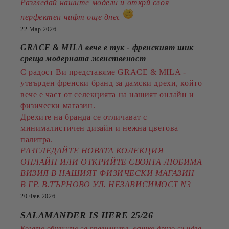
Разгледай нашите модели и открй своя
перфектен чифт още днес
22 Мар 2026
GRACE & MILA вече е тук - френският шик
среща модерната женственост
С радост Ви представяме GRACE & MILA -
утвърден френски бранд за дамски дрехи, който
вече е част от селекцията на нашият онлайн и
физически магазин.
Дрехите на бранда се отличават с
минималистичен дизайн и нежна цветова
палитра.
РАЗГЛЕДАЙТЕ НОВАТА КОЛЕКЦИЯ
ОНЛАЙН ИЛИ ОТКРИЙТЕ СВОЯТА ЛЮБИМА
ВИЗИЯ В НАШИЯТ ФИЗИЧЕСКИ МАГАЗИН
В ГР. В.ТЪРНОВО УЛ. НЕЗАВИСИМОСТ N3
20 Фев 2026
SALAMANDER IS HERE 25/26
Когато обувките са правилните, всичко друго си идва