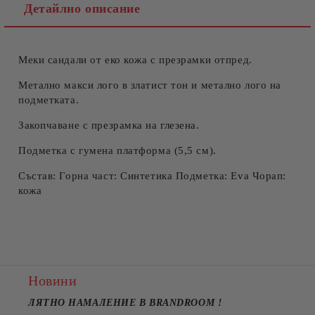
Детайлно описание
Меки сандали от еко кожа с презрамки отпред.
Съгласен съм с
Политиката за лични данни
Ние ще се свържем с вас в рамките на работния ден.
Метално макси лого в златист тон и метално лого на
подметката.
Закопчаване с презрамка на глезена.
Подметка с гумена платформа (5,5 см).
Състав: Горна част: Синтетика Подметка: Eva Чорап:
кожа
Новини
ЛЯТНО НАМАЛЕНИЕ В BRANDROOM
!