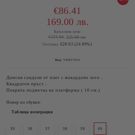
€86.41
169.00 лв.
Каталожна цена:
€115.04
225.00 лв.
€28.63 (24.89%)
Отстъпка:
Код:
V4363750-6
Дамски сандали от плат с жакардово лого .
Квадратен пръст .
Покрита подметка на платформа ( 10 см.)
Номер на обувки:
Таблица номерация
35
36
37
38
39
40