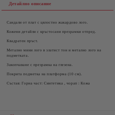
Детайлно описание
Сандали от плат с цялостно жакардово лого.
Съгласен съм с
Политиката за лични данни
Ние ще се свържем с вас в рамките на работния ден.
Кожени детайли с кръстосани презрамки отпред.
Квадратен пръст.
Метално мини лого в златист тон и метално лого на
подметката.
Закопчаване с презрамка на глезена.
Покрита подметка на платформа (10 см).
Състав: Горна част: Синтетика , чорап : Кожа