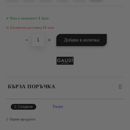
Добави в желани
✔ Има в наличност
1
броя
✫ Експресна доставка 24 часа
БЪРЗА ПОРЪЧКА
САМО ПОПЪЛНЕТЕ 4 ПОЛЕТА
Tweet
Сподели
Оцени продукта