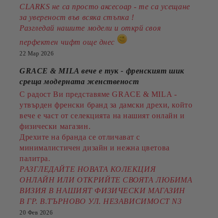
CLARKS не са просто аксесоар - те са усещане
за увереност във всяка стъпка !
Разгледай нашите модели и открй своя
перфектен чифт още днес
22 Мар 2026
GRACE & MILA вече е тук - френският шик
среща модерната женственост
С радост Ви представяме GRACE & MILA -
утвърден френски бранд за дамски дрехи, който
вече е част от селекцията на нашият онлайн и
физически магазин.
Дрехите на бранда се отличават с
минималистичен дизайн и нежна цветова
палитра.
РАЗГЛЕДАЙТЕ НОВАТА КОЛЕКЦИЯ
ОНЛАЙН ИЛИ ОТКРИЙТЕ СВОЯТА ЛЮБИМА
ВИЗИЯ В НАШИЯТ ФИЗИЧЕСКИ МАГАЗИН
В ГР. В.ТЪРНОВО УЛ. НЕЗАВИСИМОСТ N3
20 Фев 2026