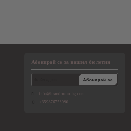
Абонирай се за нашия бюлетин
info@brandroom-bg.com
+359876753090