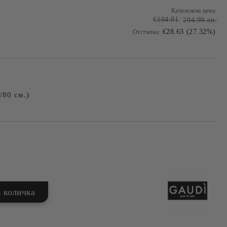
Каталожна цена:
€104.81
204.99 лв.
€28.63 (27.32%)
Отстъпка:
/80 см.)
Добави в желани