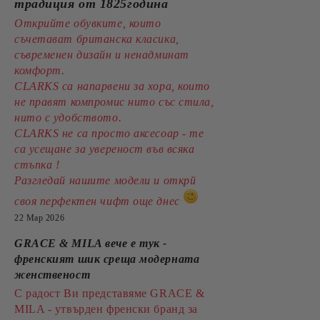
традиция от 1825година
Открийте обувките, които
съчетават британска класика,
съвременен дизайн и ненадминат
комфорт.
CLARKS са напарвени за хора, които
не правят компромис нито със стила,
нито с удобството.
CLARKS не са просто аксесоар - те
са усещане за увереност във всяка
стъпка !
Разгледай нашите модели и открй
своя перфектен чифт още днес
22 Мар 2026
GRACE & MILA вече е тук -
френският шик среща модерната
женственост
С радост Ви представяме GRACE &
MILA - утвърден френски бранд за