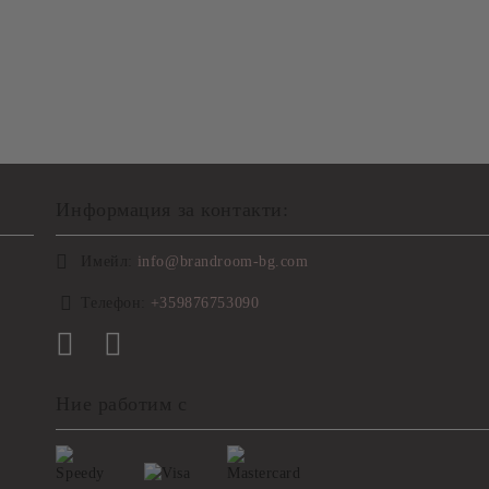
Информация за контакти:
Имейл:
info@brandroom-bg.com
Телефон:
+359876753090
Ние работим с