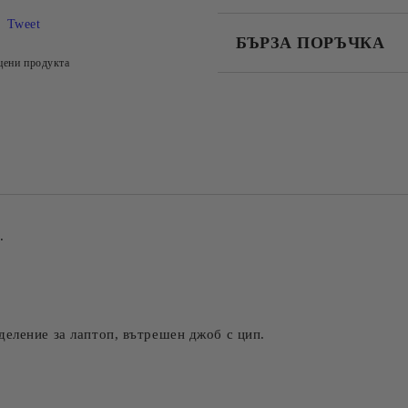
Tweet
БЪРЗА ПОРЪЧКА
цени продукта
САМО ПОПЪЛНЕТЕ 4 ПОЛЕТА
Съгласен съм с
Политика
Ние ще се свържем с вас в рамки
.
еление за лаптоп, вътрешен джоб с цип.