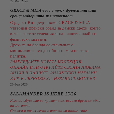
22 Мар 2026
GRACE & MILA вече е тук - френският шик
среща модерната женственост
С радост Ви представяме GRACE & MILA -
утвърден френски бранд за дамски дрехи, който
вече е част от селекцията на нашият онлайн и
физически магазин.
Дрехите на бранда се отличават с
минималистичен дизайн и нежна цветова
палитра.
РАЗГЛЕДАЙТЕ НОВАТА КОЛЕКЦИЯ
ОНЛАЙН ИЛИ ОТКРИЙТЕ СВОЯТА ЛЮБИМА
ВИЗИЯ В НАШИЯТ ФИЗИЧЕСКИ МАГАЗИН
В ГР. В.ТЪРНОВО УЛ. НЕЗАВИСИМОСТ N3
20 Фев 2026
SALAMANDER IS HERE 25/26
Когато обувките са правилните, всичко друго си идва
на мястото.
Стъпка в новия сезон с новото ни попълнение