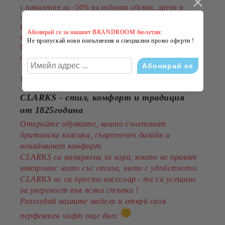
с намаления до
-50%
на избрани обувки, дрехи и
аксесоари.
Намаленията важат за разнообразни артикули и
Абонирай се за нашият BRANDROOM бюлетин:
марки, а количествата са ограничени.
Не пропускай нови попълнения и специални промо оферти !
Пазарувайте сега и подарете на лятото си повече
стил на по-добра цена!
14 Юли 2026
CLARKS - стил, комфорт и традиция
от 1825година
Открийте обувките, които съчетават
британска класика, съвременен дизайн и
ненадминат комфорт.
CLARKS са напарвени за хора, които не правят
компромис нито със стила, нито с удобството.
CLARKS не са просто аксесоар - те са усещане
за увереност във всяка стъпка !
Разгледай нашите модели и открй своя
перфектен чифт още днес