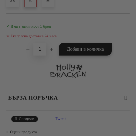
XS
S
M
Добави в желани
✔ Има в наличност
1
броя
✫ Експресна доставка 24 часа
БЪРЗА ПОРЪЧКА
САМО ПОПЪЛНЕТЕ 4 ПОЛЕТА
Tweet
Сподели
Оцени продукта