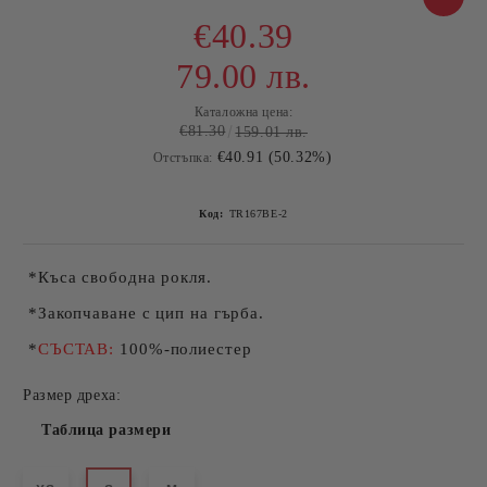
€40.39
79.00 лв.
Каталожна цена:
€81.30
159.01 лв.
€40.91 (50.32%)
Отстъпка:
Код:
TR167BE-2
*Къса свободна рокля.
*Закопчаване с цип на гърба.
*
СЪСТАВ:
100%-полиестер
Размер дреха:
Таблица размери