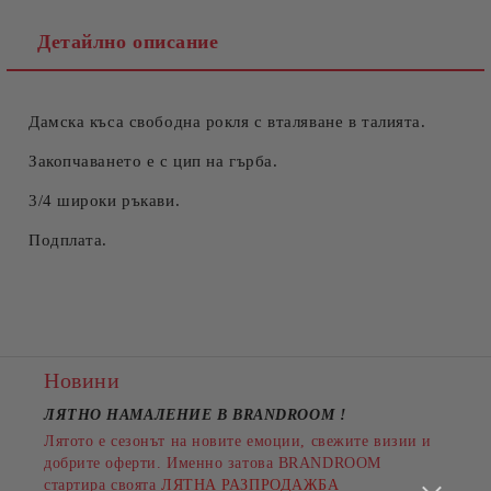
Детайлно описание
Дамска къса свободна рокля с вталяване в талията.
Съгласен съм с
Политиката за лични данни
Ние ще се свържем с вас в рамките на работния ден.
Закопчаването е с цип на гърба.
3/4 широки ръкави.
Подплата.
Новини
ЛЯТНО НАМАЛЕНИЕ В BRANDROOM
!
Лятото е сезонът на новите емоции, свежите визии и
добрите оферти. Именно затова BRANDROOM
стартира своята
ЛЯТНА РАЗПРОДАЖБА