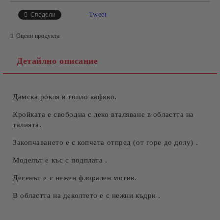
САМО ПОПЪЛНЕТЕ 4 ПОЛЕТА
Tweet
Сподели
Оцени продукта
Детайлно описание
Дамска рокля в топло кафяво.
Съгласен съм с
Политиката за лични данни
Ние ще се свържем с вас в рамките на работния ден.
Кройката е свободна с леко вталяване в областта на
талията.
Закопчаването е с копчета отпред (от горе до долу) .
Моделът е къс с подплата .
Десенът е с нежен флорален мотив.
В областта на деколтето е с нежни къдри .