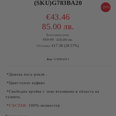
(SKU)G783BA20
-29%
€43.46
85.00 лв.
Каталожна цена:
€60.84
118.99 лв.
€17.38 (28.57%)
Отстъпка:
Код:
G783BA20-1
*Дамска къса рокля .
*Цвят:топло кафяво
*Свободна кройка с леко вталяване в областа на
талията.
*
СЪСТАВ:
100%-полиестер