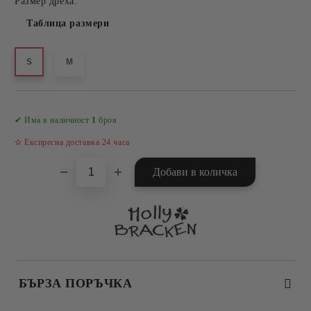
Размер дреха:
Таблица размери
S
M
Добави в желани
✔ Има в наличност
1
броя
✫ Експресна доставка 24 часа
БЪРЗА ПОРЪЧКА