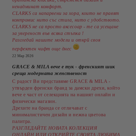
ненадминат комфорт.
CLARKS са напарвени за хора, които не правят
компромис нито със стила, нито с удобството.
CLARKS не са просто аксесоар - те са усещане
за увереност във всяка стъпка !
Разгледай нашите модели и открй своя
перфектен чифт още днес
22 Мар 2026
GRACE & MILA вече е тук - френският шик
среща модерната женственост
С радост Ви представяме GRACE & MILA -
утвърден френски бранд за дамски дрехи, който
вече е част от селекцията на нашият онлайн и
физически магазин.
Дрехите на бранда се отличават с
минималистичен дизайн и нежна цветова
палитра.
РАЗГЛЕДАЙТЕ НОВАТА КОЛЕКЦИЯ
ОНЛАЙН ИЛИ ОТКРИЙТЕ СВОЯТА ЛЮБИМА