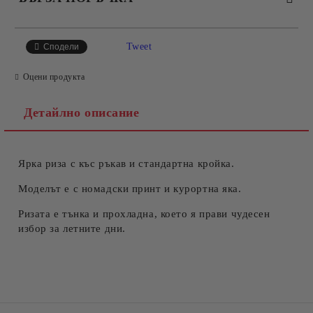
САМО ПОПЪЛНЕТЕ 4 ПОЛЕТА
Tweet
Сподели
Оцени продукта
Детайлно описание
Ярка риза с къс ръкав и стандартна кройка.
Съгласен съм с
Политиката за лични данни
Ние ще се свържем с вас в рамките на работния ден.
Моделът е с номадски принт и курортна яка.
Ризата е тънка и прохладна, което я прави чудесен
избор за летните дни.