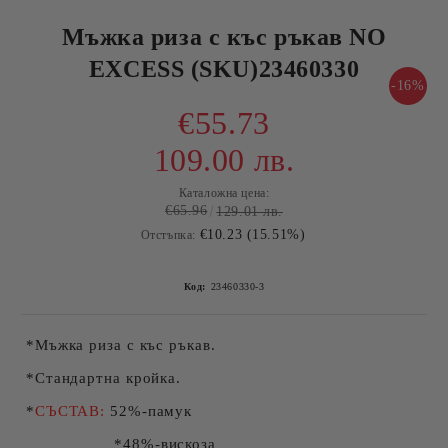
Мъжка риза с къс ръкав NO
EXCESS (SKU)23460330
-16%
€55.73
109.00 лв.
Каталожна цена:
€65.96
129.01 лв.
€10.23 (15.51%)
Отстъпка:
Код:
23460330-3
*Мъжка риза с къс ръкав.
*Стандартна кройка.
*
СЪСТАВ:
52%-памук
*48%-вискоза