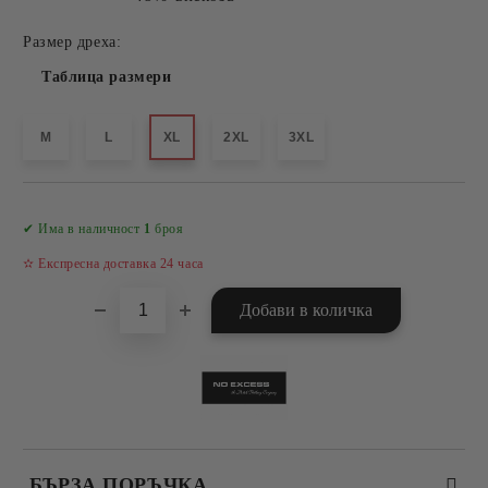
Размер дреха:
Таблица размери
M
L
XL
2XL
3XL
Добави в желани
✔ Има в наличност
1
броя
✫ Експресна доставка 24 часа
БЪРЗА ПОРЪЧКА