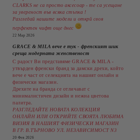
CLARKS не са просто аксесоар - те са усещане
за увереност във всяка стъпка !
Разгледай нашите модели и открй своя
перфектен чифт още днес
22 Мар 2026
GRACE & MILA вече е тук - френският шик
среща модерната женственост
С радост Ви представяме GRACE & MILA -
утвърден френски бранд за дамски дрехи, който
вече е част от селекцията на нашият онлайн и
физически магазин.
Дрехите на бранда се отличават с
минималистичен дизайн и нежна цветова
палитра.
РАЗГЛЕДАЙТЕ НОВАТА КОЛЕКЦИЯ
ОНЛАЙН ИЛИ ОТКРИЙТЕ СВОЯТА ЛЮБИМА
ВИЗИЯ В НАШИЯТ ФИЗИЧЕСКИ МАГАЗИН
В ГР. В.ТЪРНОВО УЛ. НЕЗАВИСИМОСТ N3
20 Фев 2026