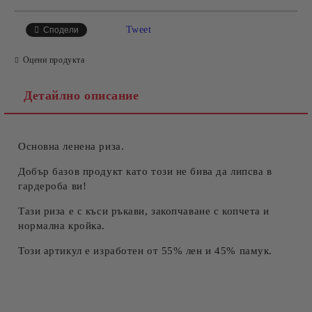
САМО ПОПЪЛНЕТЕ 4 ПОЛЕТА
Tweet
Сподели
Оцени продукта
Детайлно описание
Основна ленена риза.
Съгласен съм с
Политиката за лични данни
Ние ще се свържем с вас в рамките на работния ден.
Добър базов продукт като този не бива да липсва в
гардероба ви!
Тази риза е с къси ръкави, закопчаване с копчета и
нормална кройка.
Този артикул е изработен от 55% лен и 45% памук.