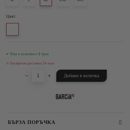
M
L
XL
2XL
3XL
Цвят:
Добави в желани
✔ Има в наличност
1
броя
✫ Експресна доставка 24 часа
БЪРЗА ПОРЪЧКА