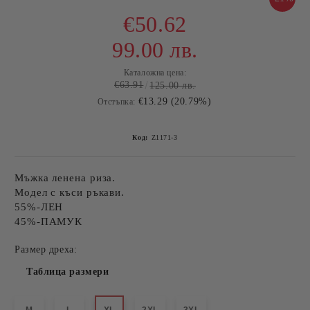
€50.62
99.00 лв.
Каталожна цена:
€63.91
125.00 лв.
€13.29 (20.79%)
Отстъпка:
Код:
Z1171-3
Мъжка ленена риза.
Модел с къси ръкави.
55%-ЛЕН
45%-ПАМУК
Размер дреха:
Таблица размери