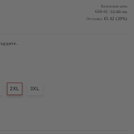
Каталожна цена:
€28.12
55.00 лв.
€5.62 (20%)
Отстъпка:
гърдите.
.
2XL
3XL