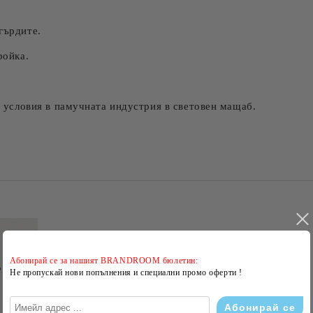
гърдите.
ройка.
ри условия в памучната индустрия в световен мащаб.
Абонирай се за нашият BRANDROOM бюлетин:
Не пропускай нови попълнения и специални промо оферти !