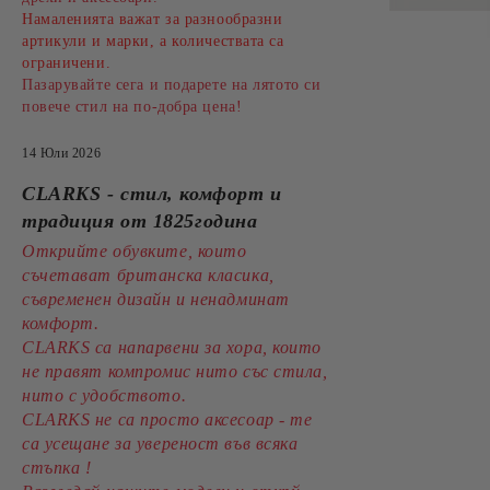
Намаленията важат за разнообразни
артикули и марки, а количествата са
ограничени.
Пазарувайте сега и подарете на лятото си
повече стил на по-добра цена!
14 Юли 2026
CLARKS - стил, комфорт и
традиция от 1825година
Открийте обувките, които
съчетават британска класика,
съвременен дизайн и ненадминат
комфорт.
CLARKS са напарвени за хора, които
не правят компромис нито със стила,
нито с удобството.
CLARKS не са просто аксесоар - те
са усещане за увереност във всяка
стъпка !