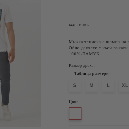
Код:
P41201-5
Мъжка тениска с щампа на 
Обло деколте с къси ръкави
100%-ПАМУК.
Размер дреха:
Таблица размери
S
M
L
XL
Цвят: