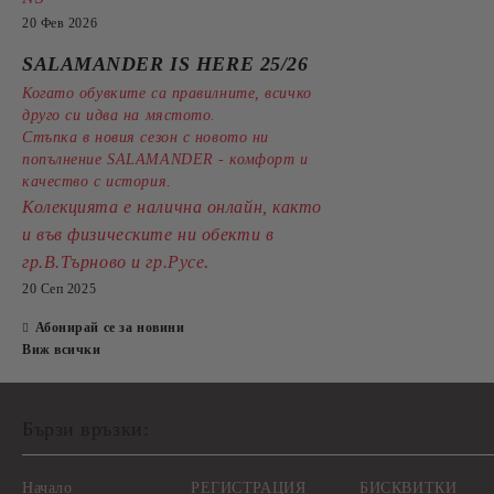
20 Фев 2026
SALAMANDER IS HERE 25/26
Когато обувките са правилните, всичко
друго си идва на мястото.
Стъпка в новия сезон с новото ни
попълнение SALAMANDER - комфорт и
качество с история.
Колекцията е налична онлайн, както
и във физическите ни обекти в
.
гр.В.Търново и гр.Русе
20 Сеп 2025
Абонирай се за новини
Виж всички
Бързи връзки:
Начало
РЕГИСТРАЦИЯ
БИСКВИТКИ