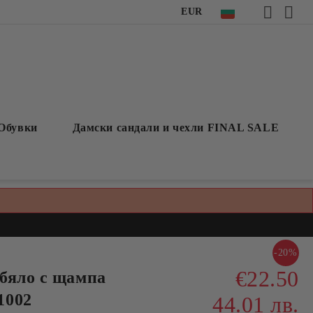
EUR
Обувки
Дамски сандали и чехли FINAL SALE
-20%
€22.50
бяло с щампа
1002
44.01 лв.