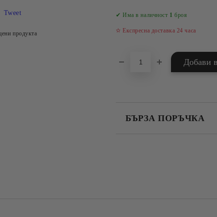
Tweet
✔ Има в наличност
1
броя
✫ Експресна доставка 24 часа
цени продукта
БЪРЗА ПОРЪЧКА
САМО ПОПЪЛНЕТЕ 4 ПОЛЕТА
Съгласен съм с
Политика
Ние ще се свържем с вас в рамки