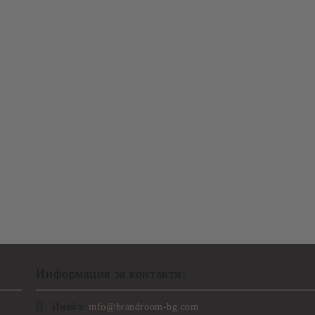
Информация за контакти:
Имейл:
info@brandroom-bg.com