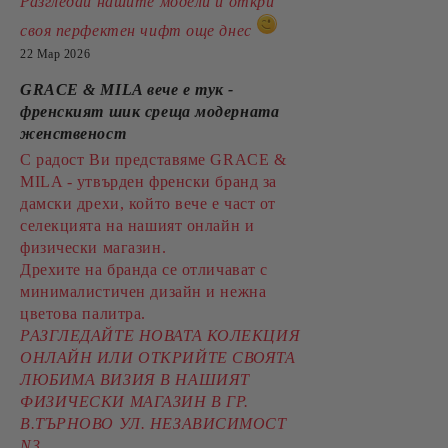
Разгледай нашите модели и открй
своя перфектен чифт още днес
22 Мар 2026
GRACE & MILA вече е тук -
френският шик среща модерната
женственост
С радост Ви представяме GRACE &
MILA - утвърден френски бранд за
дамски дрехи, който вече е част от
селекцията на нашият онлайн и
физически магазин.
Дрехите на бранда се отличават с
минималистичен дизайн и нежна
цветова палитра.
РАЗГЛЕДАЙТЕ НОВАТА КОЛЕКЦИЯ
ОНЛАЙН ИЛИ ОТКРИЙТЕ СВОЯТА
ЛЮБИМА ВИЗИЯ В НАШИЯТ
ФИЗИЧЕСКИ МАГАЗИН В ГР.
В.ТЪРНОВО УЛ. НЕЗАВИСИМОСТ
N3