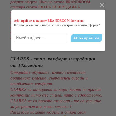
добрите оферти. Именно затова BRANDROOM
стартира своята
ЛЯТНА РАЗПРОДАЖБА
с намаления до
-50%
на избрани обувки, дрехи и
аксесоари.
Абонирай се за нашият BRANDROOM бюлетин:
Намаленията важат за разнообразни артикули и
Не пропускай нови попълнения и специални промо оферти !
марки, а количествата са ограничени.
Пазарувайте сега и подарете на лятото си повече
стил на по-добра цена!
14 Юли 2026
CLARKS - стил, комфорт и традиция
от 1825година
Открийте обувките, които съчетават
британска класика, съвременен дизайн и
ненадминат комфорт.
CLARKS са напарвени за хора, които не правят
компромис нито със стила, нито с удобството.
CLARKS не са просто аксесоар - те са усещане
за увереност във всяка стъпка !
Разгледай нашите модели и открй своя