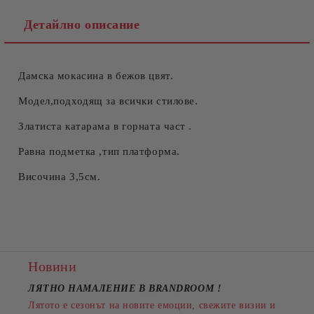
Детайлно описание
Дамска мокасина в бежов цвят.
Съгласен съм с
Политиката за лични данни
Ние ще се свържем с вас в рамките на работния ден.
Модел,подходящ за всички стилове.
Златиста катарама в горната част .
Равна подметка ,тип платформа.
Височина 3,5см.
Новини
ЛЯТНО НАМАЛЕНИЕ В BRANDROOM
!
Лятото е сезонът на новите емоции, свежите визии и