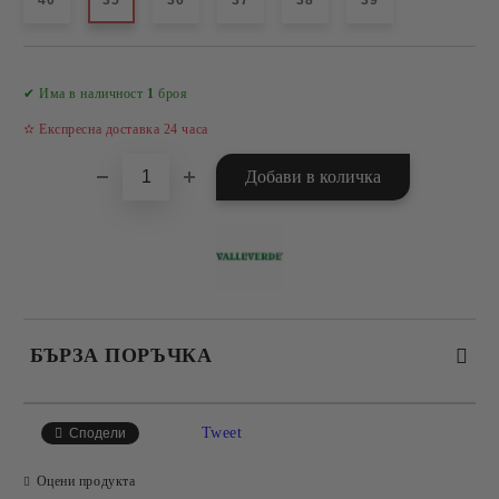
40
35
36
37
38
39
Добави в желани
✔ Има в наличност
1
броя
✫ Експресна доставка 24 часа
БЪРЗА ПОРЪЧКА
САМО ПОПЪЛНЕТЕ 4 ПОЛЕТА
Tweet
Сподели
Оцени продукта