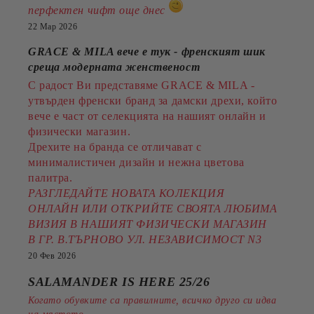
перфектен чифт още днес
22 Мар 2026
GRACE & MILA вече е тук - френският шик
среща модерната женственост
С радост Ви представяме GRACE & MILA -
утвърден френски бранд за дамски дрехи, който
вече е част от селекцията на нашият онлайн и
физически магазин.
Дрехите на бранда се отличават с
минималистичен дизайн и нежна цветова
палитра.
РАЗГЛЕДАЙТЕ НОВАТА КОЛЕКЦИЯ
ОНЛАЙН ИЛИ ОТКРИЙТЕ СВОЯТА ЛЮБИМА
ВИЗИЯ В НАШИЯТ ФИЗИЧЕСКИ МАГАЗИН
В ГР. В.ТЪРНОВО УЛ. НЕЗАВИСИМОСТ N3
20 Фев 2026
SALAMANDER IS HERE 25/26
Когато обувките са правилните, всичко друго си идва