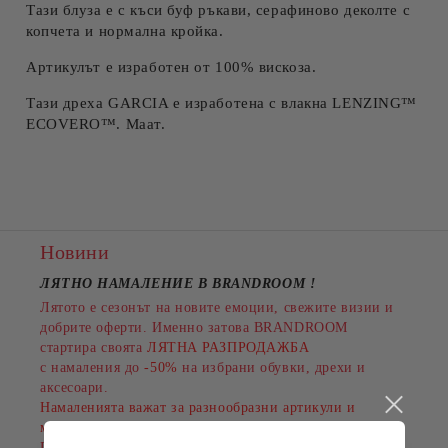
Тази блуза е с къси буф ръкави, серафиново деколте с
копчета и нормална кройка.
Артикулът е изработен от 100% вискоза.
Тази дреха GARCIA е изработена с влакна LENZING™
ECOVERO™. Маат.
Новини
ЛЯТНО НАМАЛЕНИЕ В BRANDROOM
!
Лятото е сезонът на новите емоции, свежите визии и
добрите оферти. Именно затова BRANDROOM
стартира своята
ЛЯТНА РАЗПРОДАЖБА
с намаления до
-50%
на избрани обувки, дрехи и
аксесоари.
Намаленията важат за разнообразни артикули и
марки, а количествата са ограничени.
Пазарувайте сега и подарете на лятото си повече