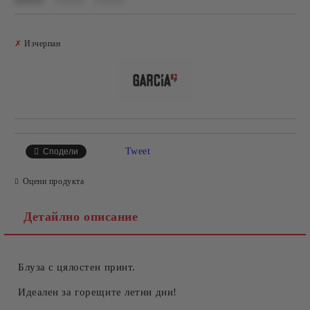
Добави в желани
✗
Изчерпан
Tweet
Сподели
Оцени продукта
Детайлно описание
Блуза с цялостен принт.
Идеален за горещите летни дни!