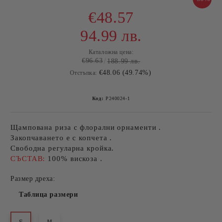
€48.57
94.99 лв.
Каталожна цена:
€96.63
188.99 лв.
€48.06 (49.74%)
Отстъпка:
Код:
P240024-1
Щампована риза с флорални орнаменти .
Закопчаването е с копчета .
Свободна регуларна кройка.
СЪСТАВ:
100% вискоза .
Размер дреха:
Таблица размери