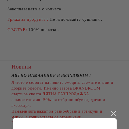
Закопчаването е с копчета .
Грижа за продукта :
Не използвайте сушилня .
СЪСТАВ:
100% вискоза .
Новини
ЛЯТНО НАМАЛЕНИЕ В BRANDROOM
!
Лятото е сезонът на новите емоции, свежите визии и
добрите оферти. Именно затова BRANDROOM
стартира своята
ЛЯТНА РАЗПРОДАЖБА
с намаления до
-50%
на избрани обувки, дрехи и
аксесоари.
Намаленията важат за разнообразни артикули и
марки, а количествата са ограничени.
Пазарувайте сега и подарете на лятото си повече
стил на по-добра цена!