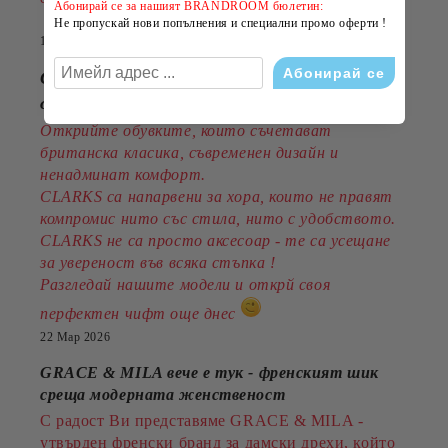
Абонирай се за нашият BRANDROOM бюлетин:
Не пропускай нови попълнения и специални промо оферти !
14 Юли 2026
CLARKS - стил, комфорт и традиция
от 1825година
Открийте обувките, които съчетават
британска класика, съвременен дизайн и
ненадминат комфорт.
CLARKS са напарвени за хора, които не правят
компромис нито със стила, нито с удобството.
CLARKS не са просто аксесоар - те са усещане
за увереност във всяка стъпка !
Разгледай нашите модели и открй своя
перфектен чифт още днес
22 Мар 2026
GRACE & MILA вече е тук - френският шик
среща модерната женственост
С радост Ви представяме GRACE & MILA -
утвърден френски бранд за дамски дрехи, който