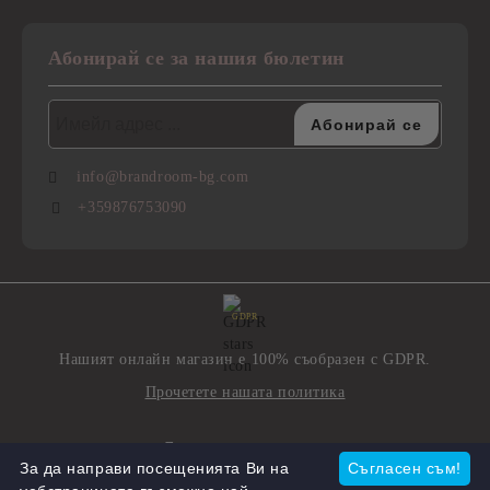
Абонирай се за нашия бюлетин
info@brandroom-bg.com
+359876753090
GDPR
Нашият онлайн магазин е 100% съобразен с GDPR.
Прочетете нашата политика
Моите лични данни
За да направи посещенията Ви на
Съгласен съм!