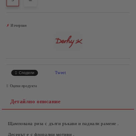
S
M
Добави в желани
✗
Изчерпан
Tweet
Сподели
Оцени продукта
Детайлно описание
Щампована риза с дълги ръкави и паднали рамене .
Десенът е с флорални мотиви .