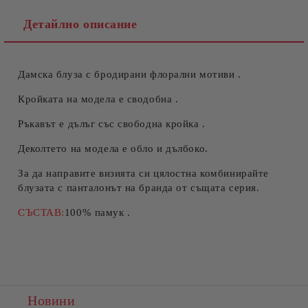
Детайлно описание
Дамска блуза с бродирани флорални мотиви .
Съгласен съм с
Политиката за лични данни
Ние ще се свържем с вас в рамките на работния ден.
Кройката на модела е сводобна .
Ръкавът е дълъг със свободна кройка .
Деколтето на модела е обло и дълбоко.
За да направите визията си цялостна комбинирайте
блузата с панталонът на бранда от същата серия.
СЪСТАВ:
100% памук .
Новини