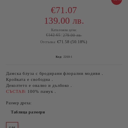
€71.07
139.00 лв.
Каталожна цена:
€142.65
279.00 лв.
€71.58 (50.18%)
Отстъпка:
Код:
2260-1
Дамска блуза с бродирани флорални модиви .
Кройката е свободна .
Деколтето е овално и дълбоко .
СЪСТАВ:
100% памук .
Размер дреха:
Таблица размери