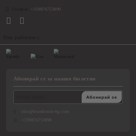
Телефон:
+359876753090
Ние работим с
Абонирай се за нашия бюлетин
info@brandroom-bg.com
+359876753090