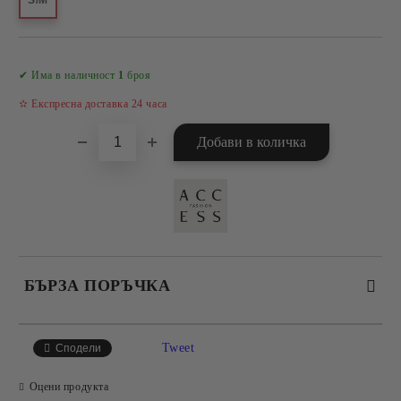
S/M
Добави в желани
✔ Има в наличност
1
броя
✫ Експресна доставка 24 часа
БЪРЗА ПОРЪЧКА
САМО ПОПЪЛНЕТЕ 4 ПОЛЕТА
Tweet
Сподели
Оцени продукта