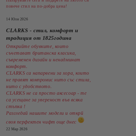
Пазарувайте сега и подарете на лятото си
повече стил на по-добра цена!
14 Юли 2026
CLARKS - стил, комфорт и
традиция от 1825година
Открийте обувките, които
съчетават британска класика,
съвременен дизайн и ненадминат
комфорт.
CLARKS са напарвени за хора, които
не правят компромис нито със стила,
нито с удобството.
CLARKS не са просто аксесоар - те
са усещане за увереност във всяка
стъпка !
Разгледай нашите модели и открй
своя перфектен чифт още днес
22 Мар 2026