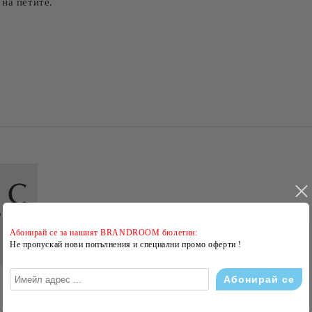
 на петите.
Абонирай се за нашият BRANDROOM бюлетин:
Не пропускай нови попълнения и специални промо оферти !