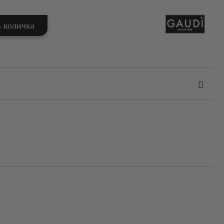
та за лични данни
те на работния ден.