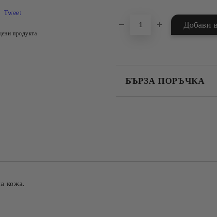
Tweet
цени продукта
БЪРЗА ПОРЪЧКА
САМО ПОПЪЛНЕТЕ 4 ПОЛЕТА
Съгласен съм с
Политика
Ние ще се свържем с вас в рамки
а кожа.