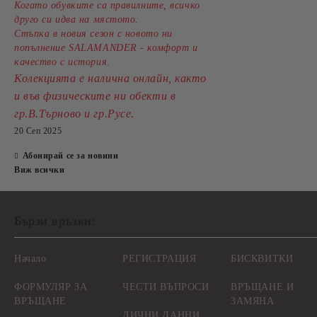
Когато обувките са правилните, всичко
друго си идва на мястото.
Стъпка в новия сезон с новото ни
попълнение SALAMANDER - комфорт и
качество с история.
Колекцията е налична онлайн, както
и във физическите ни обекти в
.
гр.В.Търново и гр.Русе
20 Сеп 2025
Абонирай се за новини
Виж всички
Бързи връзки:
Начало
РЕГИСТРАЦИЯ
БИСКВИТКИ
ФОРМУЛЯР ЗА
ЧЕСТИ ВЪПРОСИ
ВРЪЩАНЕ И
ВРЪЩАНЕ
ЗАМЯНА
ЛИЧНИ ДАННИ