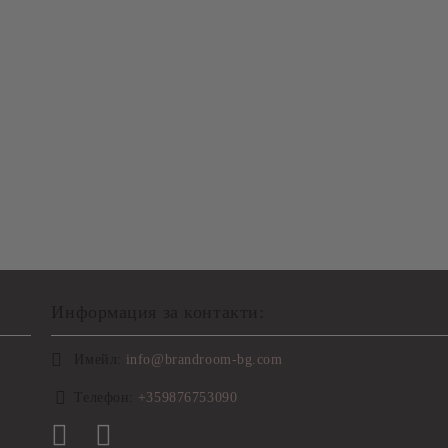
Информация за контакти:
Имейл:
info@brandroom-bg.com
Телефон:
+359876753090