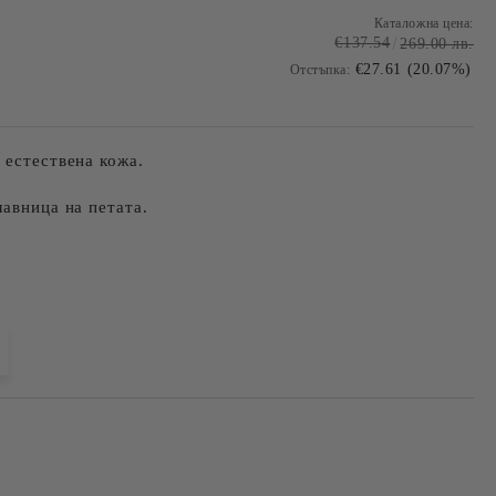
Каталожна цена:
€137.54
269.00 лв.
€27.61 (20.07%)
Отстъпка:
 естествена кожа.
лавница на петата.
Добави в желани