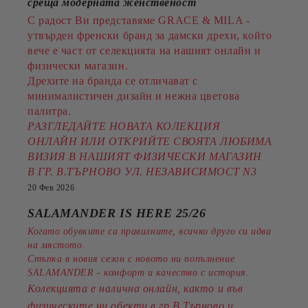
среща модерната женственост
С радост Ви представяме GRACE & MILA -
утвърден френски бранд за дамски дрехи, който
вече е част от селекцията на нашият онлайн и
физически магазин.
Дрехите на бранда се отличават с
минималистичен дизайн и нежна цветова
палитра.
РАЗГЛЕДАЙТЕ НОВАТА КОЛЕКЦИЯ
ОНЛАЙН ИЛИ ОТКРИЙТЕ СВОЯТА ЛЮБИМА
ВИЗИЯ В НАШИЯТ ФИЗИЧЕСКИ МАГАЗИН
В ГР. В.ТЪРНОВО УЛ. НЕЗАВИСИМОСТ N3
20 Фев 2026
SALAMANDER IS HERE 25/26
Когато обувките са правилните, всичко друго си идва
на мястото.
Стъпка в новия сезон с новото ни попълнение
SALAMANDER - комфорт и качество с история.
Колекцията е налична онлайн, както и във
физическите ни обекти в гр.В.Търново и