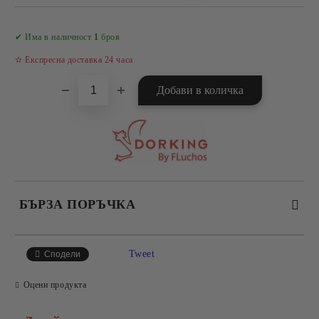
Добави в желани
✔ Има в наличност
1
броя
✫ Експресна доставка 24 часа
БЪРЗА ПОРЪЧКА
САМО ПОПЪЛНЕТЕ 4 ПОЛЕТА
Tweet
Сподели
Оцени продукта