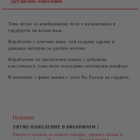
Детайлно описание
Това лесно за комбиниране поло е незаменимо в
Съгласен съм с
Политиката за лични данни
гардероба на всеки мъж.
Ние ще се свържем с вас в рамките на работния ден.
Изработен с плетиво пике, той създава здрава и
дишаща материя за удобно носене.
Изработено от екологичен памук с добавена
еластичност, това поло осигурява оптимален комфорт.
В комплект с фина значка с лого No Excess на гърдите.
Новини
ЛЯТНО НАМАЛЕНИЕ В BRANDROOM
!
Лятото е сезонът на новите емоции, свежите визии и