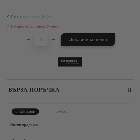
Добави в желани
✔ Има в наличност
1
броя
✫ Експресна доставка 24 часа
БЪРЗА ПОРЪЧКА
САМО ПОПЪЛНЕТЕ 4 ПОЛЕТА
Tweet
Сподели
Оцени продукта