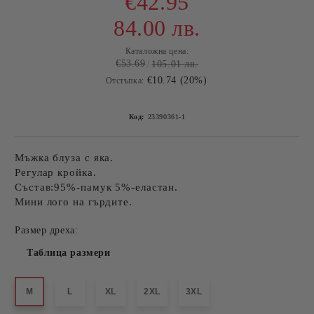
€42.95
84.00 лв.
Каталожна цена:
€53.69
105.01 лв.
€10.74 (20%)
Отстъпка:
Код:
23390361-1
Мъжка блуза с яка.
Регулар кройка.
Състав:95%-памук 5%-еластан.
Мини лого на гърдите.
Размер дреха:
Таблица размери
M
L
XL
2XL
3XL