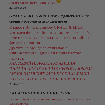
перфектен чифт още днес
22 Мар 2026
GRACE & MILA вече е тук - френският шик
среща модерната женственост
С радост Ви представяме GRACE & MILA -
утвърден френски бранд за дамски дрехи, който
вече е част от селекцията на нашият онлайн и
физически магазин.
Дрехите на бранда се отличават с
минималистичен дизайн и нежна цветова
палитра.
РАЗГЛЕДАЙТЕ НОВАТА КОЛЕКЦИЯ
ОНЛАЙН ИЛИ ОТКРИЙТЕ СВОЯТА ЛЮБИМА
ВИЗИЯ В НАШИЯТ ФИЗИЧЕСКИ МАГАЗИН
В ГР. В.ТЪРНОВО УЛ. НЕЗАВИСИМОСТ N3
20 Фев 2026
SALAMANDER IS HERE 25/26
Когато обувките са правилните, всичко друго си идва
на мястото.